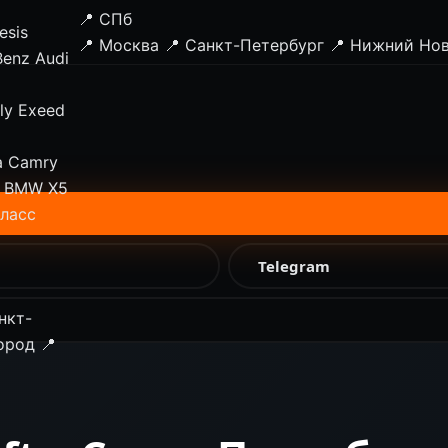
📍 СПб
esis
📍 Москва
📍 Санкт-Петербург
📍 Нижний Но
Benz
Audi
ly
Exeed
a Camry
BMW X5
класс
Telegram
нкт-
ород
📍