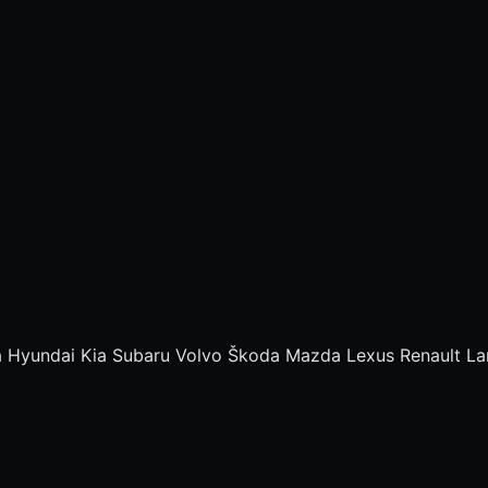
a
Hyundai
Kia
Subaru
Volvo
Škoda
Mazda
Lexus
Renault
La