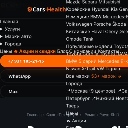
Mazda
Subaru
Mitsubishi
⚙
Cars
-Health
⚙
Cars
-Health
Корейские
Hyundai
Kia
Gen
✕
Немецкие
BMW
Mercedes-
Главная
Volkswagen
Porsche
Škoda
Услуги
Китайские
Haval
Chery
Gee
Марки авто
Omoda
Tank
Города
Популярные модели
Toyot
Цены
🔥 Акции и скидки
Блог
О компании
Контакты
Toyota Corolla
Toyota RAV4
+7 931 105-21-15
BMW 5 серии
Mercedes E-
Nissan X-Trail
VW Tiguan
WhatsApp
Все марки
53+ марок →
Города
📍
Москва (9 центров)
📍
Са
Max
Петербург
📍
Нижний Новг
Тверь
Цены
Главная
›
Санкт-Петербург
›
Ремонт PowerShift
🔥 Акции