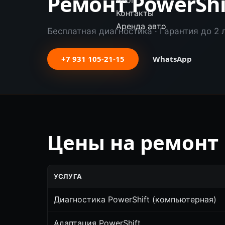
Ремонт PowerShi
Блог
Контакты
Аренда авто
Бесплатная диагностика · Гарантия до 2 л
+7 931 105-21-15
WhatsApp
Цены на ремонт 
УСЛУГА
Диагностика PowerShift (компьютерная)
Адаптация PowerShift