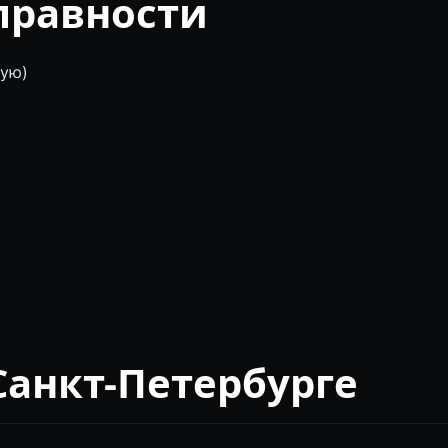
правности
ную)
Санкт-Петербурге