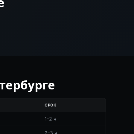
е
етербурге
СРОК
1–2 ч
2–3 ч