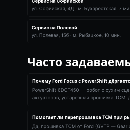
Сервис на Софийской
ул. Софийская, 4Д · м. Бухарестская, 7 ми
Сервис на Полевой
ул. Полевая, 15б · м. Рыбацкое, 10 мин.
Часто задаваем
Почему Ford Focus с PowerShift дёргаетс
PowerShift 6DCT450 — робот с сухим сце
актуаторов, устаревшая прошивка TCM. 
Помогает ли перепрошивка TCM при ры
Да, прошивка TCM от Ford (GVTP — Gear a