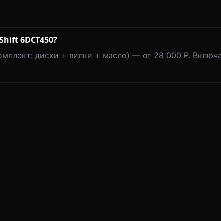
hift 6DCT450?
омплект: диски + вилки + масло) — от 28 000 ₽. Включ