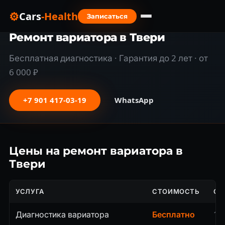
⚙
Cars
-Health
Записаться
Главная
›
Тверь
›
Ремонт вариатора
Ремонт вариатора в Твери
Бесплатная диагностика · Гарантия до 2 лет · от
6 000 ₽
+7 901 417-03-19
WhatsApp
Цены на ремонт вариатора в
Твери
УСЛУГА
СТОИМОСТЬ
СР
Диагностика вариатора
Бесплатно
1–