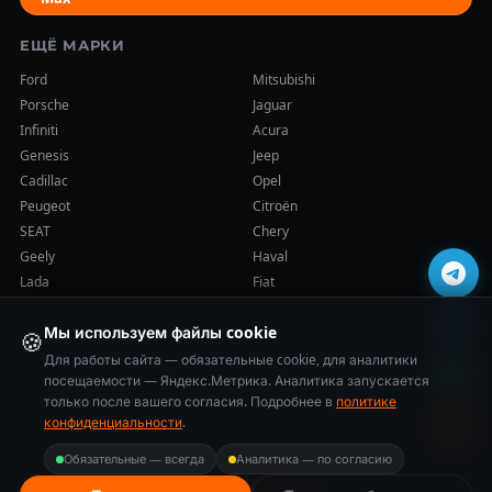
ЕЩЁ МАРКИ
Ford
Mitsubishi
Porsche
Jaguar
Infiniti
Acura
Genesis
Jeep
Cadillac
Opel
Peugeot
Citroën
SEAT
Chery
Geely
Haval
Lada
Fiat
Мы используем файлы cookie
🍪
Для работы сайта — обязательные cookie, для аналитики
посещаемости — Яндекс.Метрика. Аналитика запускается
только после вашего согласия. Подробнее в
политике
© 2014–2026 Cars-Health (ООО «ВСЕ ПРО АКПП»). Все права
конфиденциальности
.
защищены.
Политика конфиденциальности
·
Карта сайта
Обязательные — всегда
Аналитика — по согласию