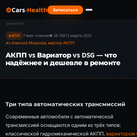
⚙
Cars
-Health
Записаться
Главная
›
Блог
›
АКПП vs Вариатор vs DSG — что надёжнее и дешевле в
ремонте
7 мин чтения
👁 28 760
12 марта 2025
АКПП
✍ Алексей Морозов, мастер АКПП
АКПП vs Вариатор vs DSG — что
надёжнее и дешевле в ремонте
Три типа автоматических трансмиссий
Современные автомобили с автоматической
трансмиссией оснащаются одним из трёх типов:
классической гидромеханической АКПП,
вариатором