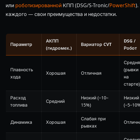
или
роботизированной
КПП (DSG/S-Tronic/
PowerShift
).
каждого — свои преимущества и недостатки.
АКПП
DSG /
Параметр
Вариатор CVT
(гидромех.)
Робот
Средня
Плавность
(рывки
Хорошая
Отличная
хода
на
старте)
Расход
Низкий (−10–
Низкий
Средний
топлива
15%)
(−5–10%
Слабая при
Динамика
Хорошая
Отличн
рывках
Средня