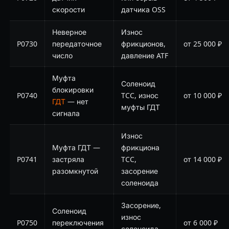
скорости
датчика OSS
Неверное
Износ
P0730
передаточное
фрикционов,
от 25 000 ₽
число
давление ATF
Муфта
Соленоид
блокировки
P0740
TCC, износ
от 10 000 ₽
ГДТ
— нет
муфты ГДТ
сигнала
Износ
Муфта ГДТ —
фрикциона
P0741
застряла
TCC,
от 14 000 ₽
разомкнутой
засорение
соленоида
Засорение,
Соленоид
износ
P0750
переключения
от 6 000 ₽
соленоида