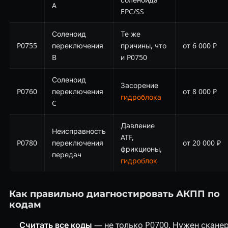
A
EPC/SS
Соленоид
Те же
P0755
переключения
причины, что
от 6 000 ₽
B
и P0750
Соленоид
Засорение
P0760
переключения
от 8 000 ₽
гидроблока
C
Давление
Неисправность
ATF,
P0780
переключения
от 20 000 ₽
фрикционы,
передач
гидроблок
Как правильно диагностировать АКПП по
кодам
Считать все коды
— не только P0700. Нужен сканер