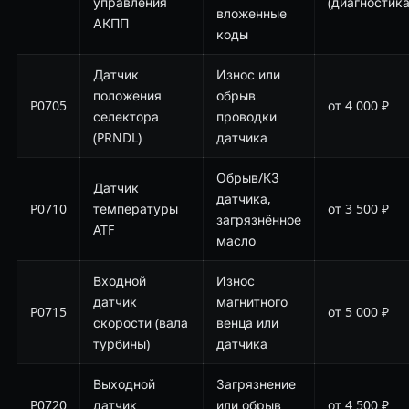
управления
(диагностика
вложенные
АКПП
коды
Датчик
Износ или
положения
обрыв
P0705
от 4 000 ₽
селектора
проводки
(PRNDL)
датчика
Обрыв/КЗ
Датчик
датчика,
P0710
температуры
от 3 500 ₽
загрязнённое
ATF
масло
Входной
Износ
датчик
магнитного
P0715
от 5 000 ₽
скорости (вала
венца или
турбины)
датчика
Выходной
Загрязнение
P0720
датчик
или обрыв
от 4 500 ₽