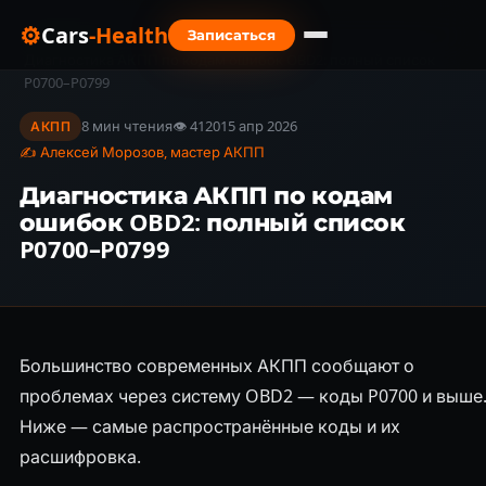
⚙
Cars
-Health
Записаться
Главная
›
Блог
›
Диагностика АКПП по кодам ошибок OBD2: полный список
P0700–P0799
8 мин чтения
👁 4120
15 апр 2026
АКПП
✍ Алексей Морозов, мастер АКПП
Диагностика АКПП по кодам
ошибок OBD2: полный список
P0700–P0799
Большинство современных АКПП сообщают о
проблемах через систему OBD2 — коды P0700 и выше
Ниже — самые распространённые коды и их
расшифровка.