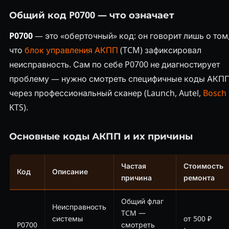
Общий код P0700 — что означает
P0700
— это «оберточный» код: он говорит лишь о том
что
блок управления АКПП
(TCM) зафиксировал
неисправность. Сам по себе P0700 не диагностирует
проблему — нужно смотреть специфичные коды АКП
через профессиональный сканер (Launch, Autel,
Bosch
KTS).
Основные коды АКПП и их причины
Частая
Стоимость
Код
Описание
причина
ремонта
Общий флаг
Неисправность
TCM —
системы
от 500 ₽
P0700
смотреть