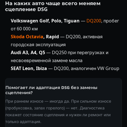
На каких авто чаще всего меняем
сцепление DSG
Volkswagen Golf, Polo, Tiguan
—
DQ200
, пробег
от 60 000 км
Skoda Octavia
, Rapid
— DQ200, активная
городская эксплуатация
Audi A3, A4, Q5
— DQ250 при перегрузках и
несвоевременной замене масла
SEAT Leon, Ibiza
— DQ200, аналогичен VW Group
Помогает ли адаптация DSG без замены
сцепления?
При раннем износе — иногда да. При сильном износе
(пробуксовка, запах горелого) — нет. Диагностика
покажет состояние сцепления и нужен ли ремонт или
только адаптация.