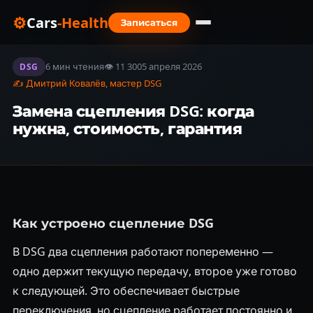
⚙
Cars
-Health
Записаться
Главная
›
Блог
›
Замена сцепления DSG: когда нужна, стоимость, гарантия
6 мин чтения
👁 11 300
5 апреля 2026
DSG
✍ Дмитрий Ковалёв, мастер DSG
Замена сцепления DSG: когда
нужна, стоимость, гарантия
Как устроено сцепление DSG
В DSG два сцепления работают попеременно —
одно держит текущую передачу, второе уже готово
к следующей. Это обеспечивает быстрые
переключения, но сцепление работает постоянно и