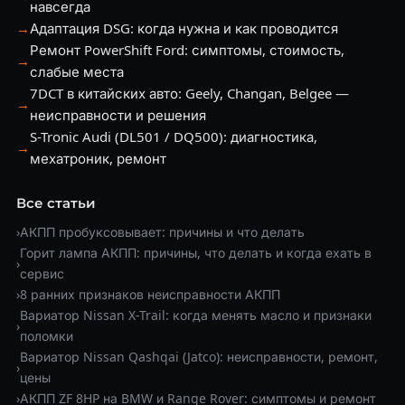
навсегда
→
Адаптация DSG: когда нужна и как проводится
Ремонт PowerShift Ford: симптомы, стоимость,
→
слабые места
7DCT в китайских авто: Geely, Changan, Belgee —
→
неисправности и решения
S-Tronic Audi (DL501 / DQ500): диагностика,
→
мехатроник, ремонт
Все статьи
›
АКПП пробуксовывает: причины и что делать
Горит лампа АКПП: причины, что делать и когда ехать в
›
сервис
›
8 ранних признаков неисправности АКПП
Вариатор Nissan X-Trail: когда менять масло и признаки
›
поломки
Вариатор Nissan Qashqai (Jatco): неисправности, ремонт,
›
цены
›
АКПП ZF 8HP на BMW и Range Rover: симптомы и ремонт