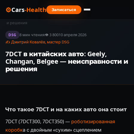
⚙
Cars
-Health
Записаться
Главная
›
Блог
›
7DCT в китайских авто: Geely, Changan, Belgee — неисправности
и решения
8 мин чтения
👁 3 800
10 апреля 2026
DSG
✍ Дмитрий Ковалёв, мастер DSG
7DCT в китайских авто: Geely,
Changan, Belgee — неисправности и
решения
Что такое 7DCT и на каких авто она стоит
7DCT (7DCT300, 7DCT350) —
роботизированная
коробк
а с двойным «сухим» сцеплением