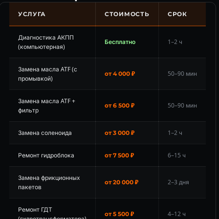
УСЛУГА
СТОИМОСТЬ
СРОК
Диагностика АКПП
Бесплатно
1–2 ч
(компьютерная)
Замена масла ATF (с
50–90 мин
от 4 000 ₽
промывкой)
Замена масла ATF +
50–90 мин
от 6 500 ₽
фильтр
Замена соленоида
1–2 ч
от 3 000 ₽
Ремонт гидроблока
6–15 ч
от 7 500 ₽
Замена фрикционных
2–3 дня
от 20 000 ₽
пакетов
Ремонт ГДТ
4–12 ч
от 5 500 ₽
(гидротрансформатора)