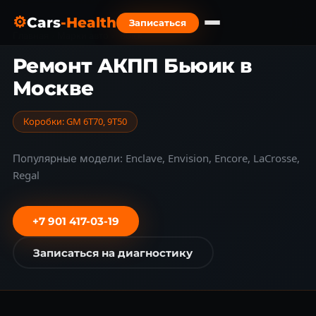
⚙
Cars
-Health
Записаться
Главная
›
Марки авто
›
Buick
Ремонт АКПП Бьюик в
Москве
Коробки: GM 6T70, 9T50
Популярные модели: Enclave, Envision, Encore, LaCrosse,
Regal
+7 901 417-03-19
Записаться на диагностику