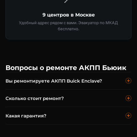
9 центров в Москве
Удобный адрес рядом с вами. Эвакуатор по МКАД
бесплатно.
Вопросы о ремонте АКПП Бьюик
Вы ремонтируете АКПП Buick Enclave?
Да, 6T70 — ремонтируем. Диагностика бесплатна.
Сколько стоит ремонт?
Замена масла от 5 000 ₽, ремонт от 10 000 ₽, капитальный
Какая гарантия?
от 30 000 ₽.
До 2 лет без ограничения пробега.