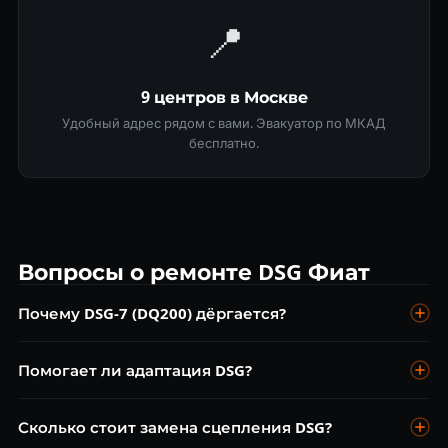
📍
9 центров в Москве
Удобный адрес рядом с вами. Эвакуатор по МКАД
бесплатно.
Вопросы о ремонте DSG Фиат
Почему DSG-7 (DQ200) дёргается?
Главные причины: износ сцепления, неисправность
Помогает ли адаптация DSG?
мехатроника, устаревшая прошивка или неправильное
масло. Диагностика покажет точную причину.
Да, адаптация помогает убрать рывки на новых или после
Сколько стоит замена сцепления DSG?
ремонта коробках. Процедура занимает 2–3 часа и стоит