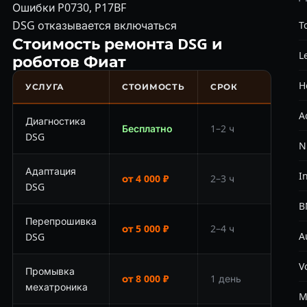
Ошибки P0730, P17BF
DSG отказывается включаться
T
Стоимость ремонта DSG и
L
роботов Фиат
H
УСЛУГА
СТОИМОСТЬ
СРОК
A
Диагностика
Бесплатно
1–2 ч
DSG
N
Адаптация
In
от 4 000 ₽
2–3 ч
DSG
B
Перепрошивка
от 5 000 ₽
2–4 ч
A
DSG
V
Промывка
от 8 000 ₽
1 день
мехатроника
M