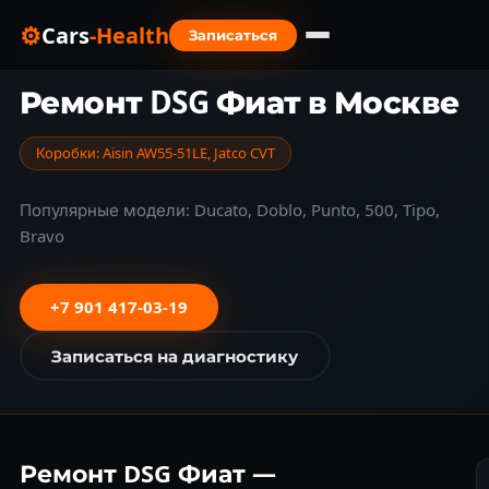
⚙
Cars
-Health
Записаться
Главная
›
Марки авто
›
Fiat
›
Ремонт DSG
Ремонт DSG Фиат в Москве
Коробки: Aisin AW55-51LE, Jatco CVT
Популярные модели: Ducato, Doblo, Punto, 500, Tipo,
Bravo
+7 901 417-03-19
Записаться на диагностику
Ремонт DSG Фиат —