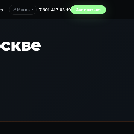
то
📍 Москва
+7 901 417-03-19
Записаться
оскве