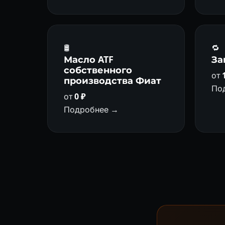
🛢
🔁
Масло ATF
За
собственного
от
производства Фиат
По
от
0 ₽
Подробнее →