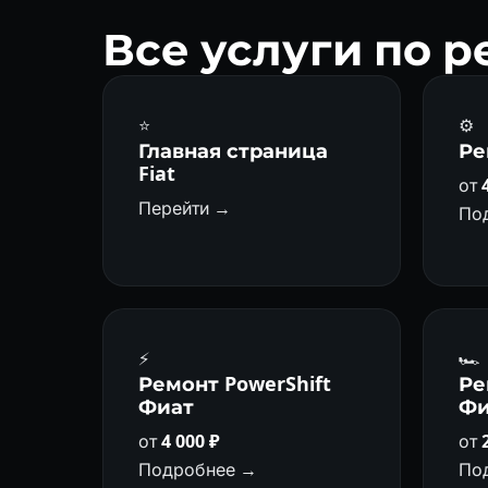
Все услуги по 
⭐
⚙️
Главная страница
Ре
Fiat
от
Перейти →
По
⚡
🏎
Ремонт PowerShift
Ре
Фиат
Фи
от
4 000 ₽
от
Подробнее →
По