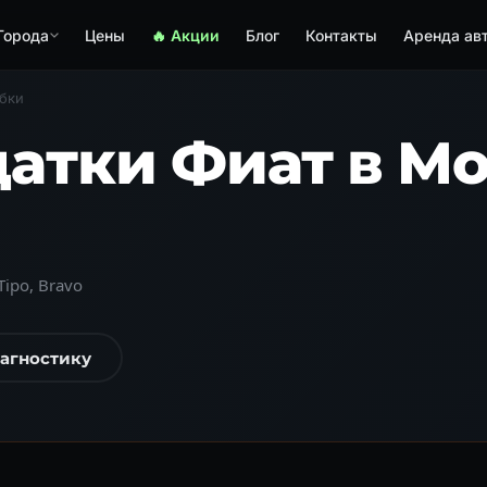
Города
Цены
🔥 Акции
Блог
Контакты
Аренда ав
обки
датки Фиат в М
Tipo, Bravo
иагностику