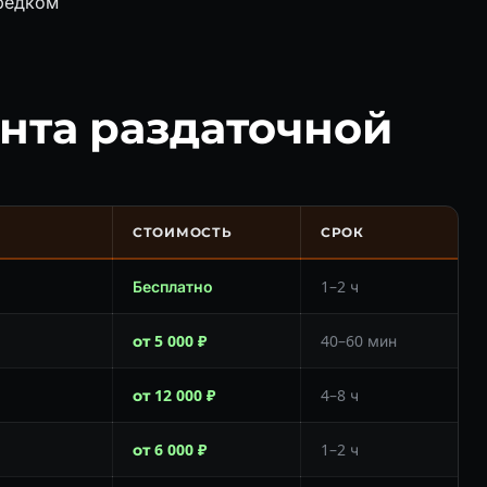
редком
нта раздаточной
СТОИМОСТЬ
СРОК
Бесплатно
1–2 ч
от 5 000 ₽
40–60 мин
от 12 000 ₽
4–8 ч
от 6 000 ₽
1–2 ч