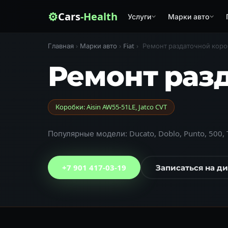
⚙
Cars
-Health
Услуги
Марки авто
Главная
›
Марки авто
›
Fiat
›
Ремонт раздаточной кор
Ремонт раз
Коробки: Aisin AW55-51LE, Jatco CVT
Популярные модели: Ducato, Doblo, Punto, 500, 
+7 901 417-03-19
Записаться на д