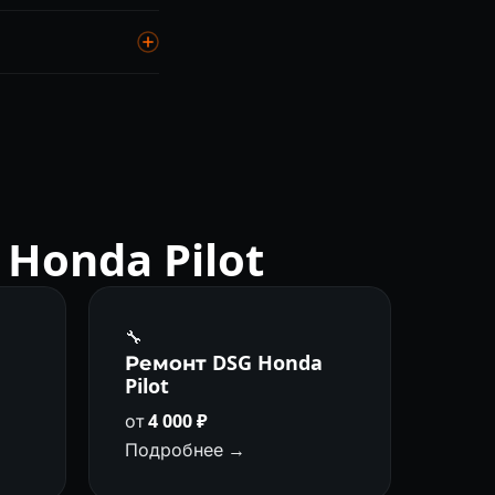
На III поколении
 Cars-Health видит
Honda Pilot
🔧
а
Ремонт DSG Honda
Pilot
от
4 000 ₽
Подробнее →