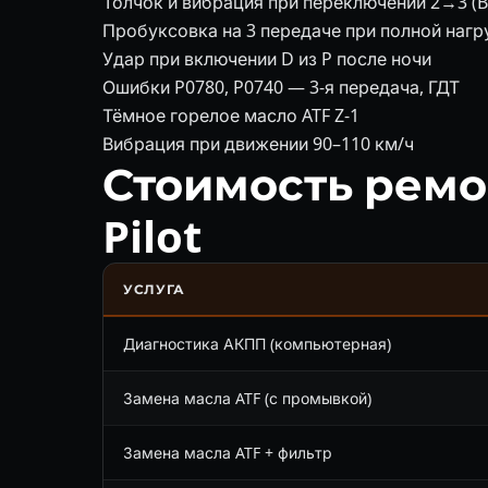
Толчок и вибрация при переключении 2→3 
Пробуксовка на 3 передаче при полной нагр
Удар при включении D из P после ночи
Ошибки P0780, P0740 — 3-я передача, ГДТ
Тёмное горелое масло ATF Z-1
Вибрация при движении 90–110 км/ч
Стоимость ремо
Pilot
УСЛУГА
Диагностика АКПП (компьютерная)
Замена масла ATF (с промывкой)
Замена масла ATF + фильтр