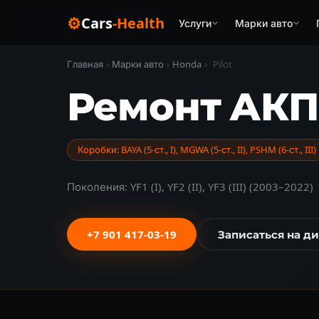
⚙
Cars
-Health
Услуги
Марки авто
Главная
›
Марки авто
›
Honda
›
Pilot
Ремонт АКПП
Коробки: BAYA (5-ст., I), MGWA (5-ст., II), PSHM (6-ст., III)
Поколения: YF1 (I), YF2 (II), YF3 (III) (2003–2022)
+7 901 417-03-19
Записаться на д