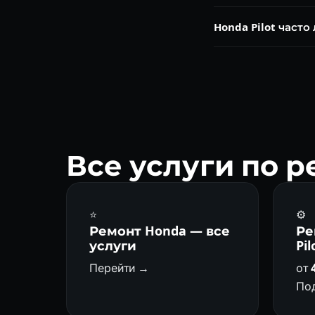
Honda ATF Z-1 или D
Honda Pilot часто
(PSHM) — Honda ATF
BAYA/MGWA надёжны 
эту проблему на 90%
Все услуги по р
⭐
⚙️
Ремонт Honda — все
Ре
услуги
Pil
Перейти →
от
По