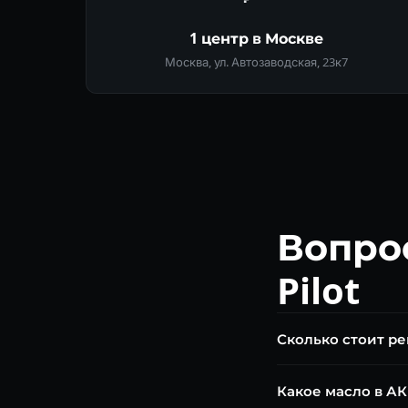
1 центр в Москве
Москва, ул. Автозаводская, 23к7
Вопро
Pilot
Сколько стоит ре
Диагностика бесплат
Какое масло в АК
фрикционного пакета 