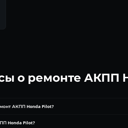
сы о ремонте АКПП 
монт АКПП Honda Pilot?
на. Замена масла от 5 000 ₽, ремонт BAYA/MGWA от 10 000 ₽, за
ПП Honda Pilot?
от 13 000 ₽, капремонт от 30 000 ₽.