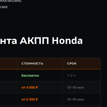
(BAYA/MGWA)
узке
нта АКПП Honda
СТОИМОСТЬ
СРОК
Бесплатно
1–2 ч
от 4 000 ₽
50–90 мин
от 6 500 ₽
50–90 мин