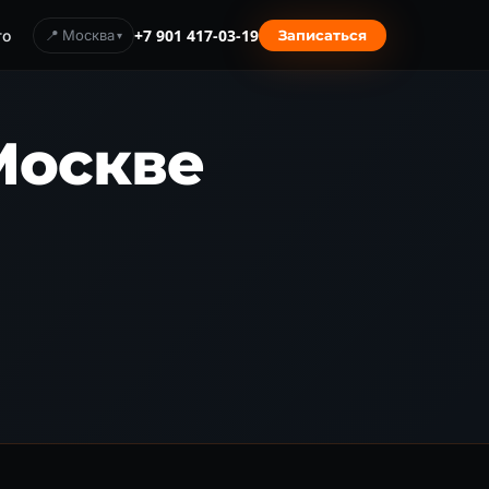
то
📍 Москва
+7 901 417-03-19
Записаться
 Москве