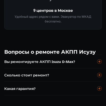
9 центров в Москве
Удобный адрес рядом с вами. Эвакуатор по МКАД
бесплатно.
Вопросы о ремонте АКПП Исузу
Вы ремонтируете АКПП Isuzu D-Max?
Да, Aisin AWR6B45 — ремонтируем. Диагностика
Сколько стоит ремонт?
бесплатна.
Замена масла от 4 000 ₽, ремонт от 7 500 ₽, капитальный
Какая гарантия?
от 25 000 ₽.
До 2 лет без ограничения пробега.