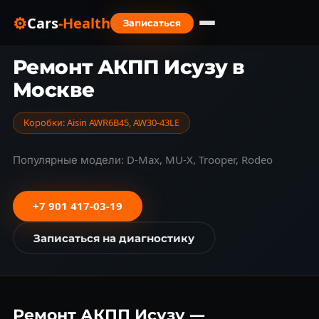
⚙
Cars
-Health
Записаться
Главная
›
Марки авто
›
Isuzu
Ремонт АКПП Исузу в
Москве
Коробки: Aisin AWR6B45, AW30-43LE
Популярные модели: D-Max, MU-X, Trooper, Rodeo
+7 901 417-03-19
Записаться на диагностику
Ремонт АКПП Исузу —