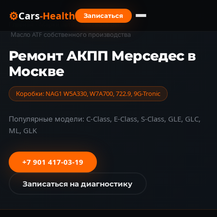
⚙
Cars
-Health
Записаться
Главная
›
Марки авто
›
Mercedes-Benz
›
Масло ATF собственного производства
Ремонт АКПП Мерседес в
Москве
Коробки: NAG1 W5A330, W7A700, 722.9, 9G-Tronic
Популярные модели: C-Class, E-Class, S-Class, GLE, GLC,
ML, GLK
+7 901 417-03-19
Записаться на диагностику