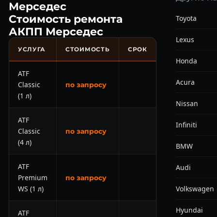
Мерседес
Стоимость ремонта
Toyota
АКПП Мерседес
Lexus
УСЛУГА
СТОИМОСТЬ
СРОК
Honda
ATF
Acura
Classic
по запросу
(1 л)
Nissan
ATF
Infiniti
Classic
по запросу
(4 л)
BMW
ATF
Audi
Premium
по запросу
WS (1 л)
Volkswagen
Hyundai
ATF