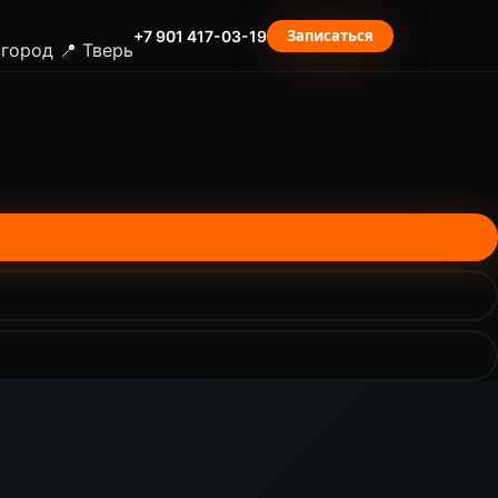
Записаться
+7 901 417-03-19
вгород
📍 Тверь