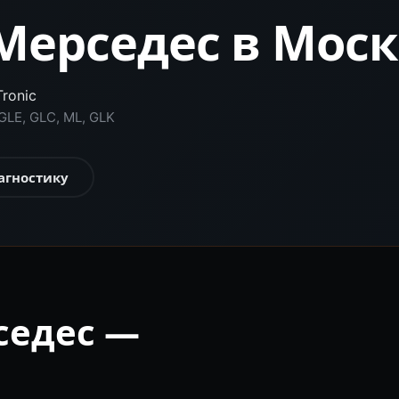
Мерседес в Мос
ronic
GLE, GLC, ML, GLK
агностику
седес —