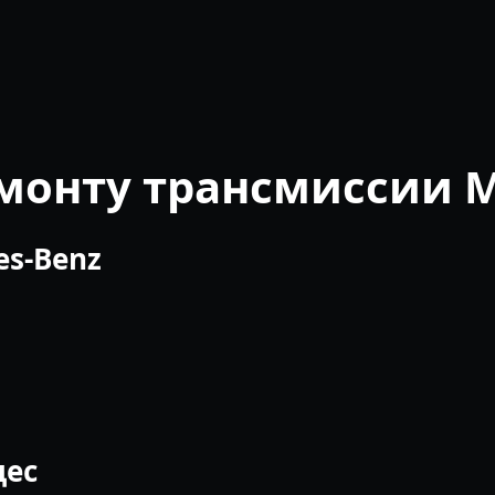
емонту трансмиссии 
es-Benz
дес