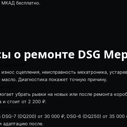
о МКАД бесплатно.
ы о ремонте DSG Ме
) дёргается?
 износ сцепления, неисправность мехатроника, устар
 масло. Диагностика покажет точную причину.
ция DSG?
могает убрать рывки на новых или после ремонта коро
 и стоит от 2 200 ₽.
а сцепления DSG?
 DSG-7 (DQ200) от 30 000 ₽, DSG-6 (DQ250) от 35 000 
 и адаптацию после.