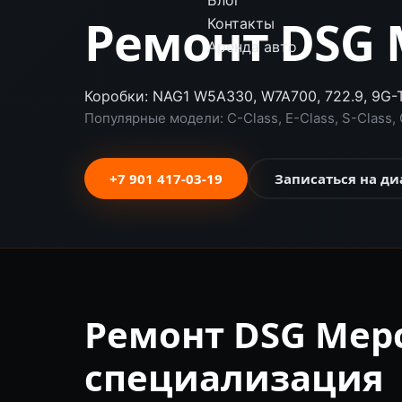
Блог
Ремонт DSG 
Контакты
Аренда авто
Коробки: NAG1 W5A330, W7A700, 722.9, 9G-T
Популярные модели: C-Class, E-Class, S-Class, 
+7 901 417-03-19
Записаться на ди
Ремонт DSG Мер
специализация