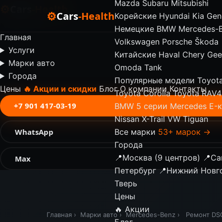
Mazda
Subaru
Mitsubishi
⚙
Cars
-Health
⚙
Cars
-Health
Корейские
Hyundai
Kia
Gen
✕
Немецкие
BMW
Mercedes-
Главная
Volkswagen
Porsche
Škoda
Услуги
Китайские
Haval
Chery
Gee
Марки авто
Omoda
Tank
Города
Популярные модели
Toyot
Цены
🔥 Акции и скидки
Блог
О компании
Контакты
Toyota Corolla
Toyota RAV4
+7 901 417-03-19
BMW 5 серии
Mercedes E-
Nissan X-Trail
VW Tiguan
WhatsApp
Все марки
53+ марок →
Города
📍
Москва (9 центров)
📍
Са
Max
Петербург
📍
Нижний Новг
Тверь
Цены
🔥 Акции
Главная
›
Марки авто
›
Mercedes-Benz
›
Ремонт DS