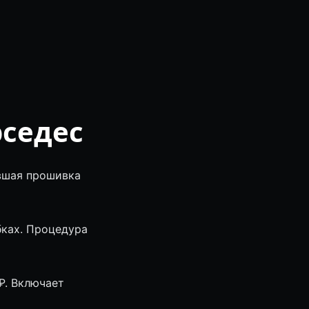
рседес
евшая прошивка
бках. Процедура
₽. Включает