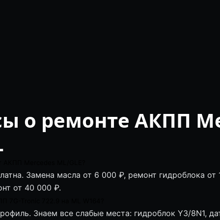
ы о ремонте АКПП M
L
т АКПП Mercedes ML/GLE?
атна. Замена масла от 6 000 ₽, ремонт гидроблока от 
нт от 40 000 ₽.
П 7G-Tronic 722.9 на ML W164?
профиль. Знаем все слабые места: гидроблок Y3/8N1, да