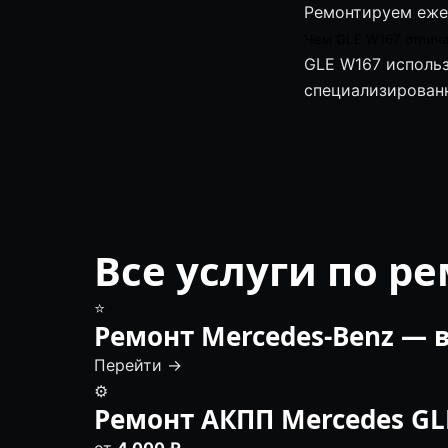
Ремонтируем еже
Чем GLE W167 отлича
GLE W167 использ
специализированн
Все услуги по р
⭐
Ремонт Mercedes-Benz — в
Перейти →
⚙️
Ремонт АКПП Mercedes G
от
4 000 ₽