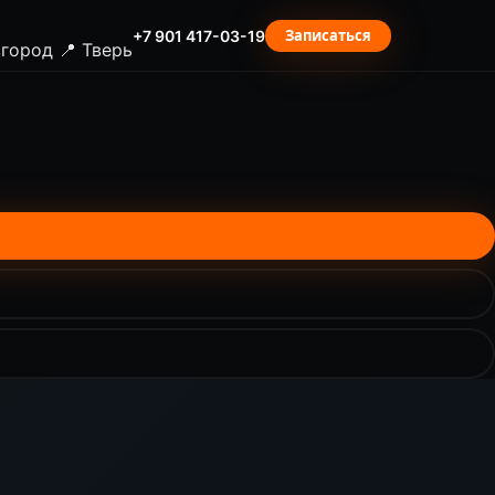
Записаться
+7 901 417-03-19
вгород
📍 Тверь