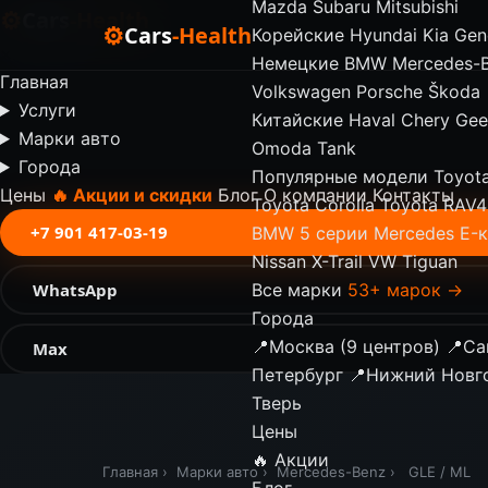
Mazda
Subaru
Mitsubishi
⚙
Cars
-Health
⚙
Cars
-Health
Корейские
Hyundai
Kia
Gen
✕
Немецкие
BMW
Mercedes-
Главная
Volkswagen
Porsche
Škoda
Услуги
Китайские
Haval
Chery
Gee
Марки авто
Omoda
Tank
Города
Популярные модели
Toyot
Цены
🔥 Акции и скидки
Блог
О компании
Контакты
Toyota Corolla
Toyota RAV4
+7 901 417-03-19
BMW 5 серии
Mercedes E-
Nissan X-Trail
VW Tiguan
WhatsApp
Все марки
53+ марок →
Города
📍
Москва (9 центров)
📍
Са
Max
Петербург
📍
Нижний Новг
Тверь
Цены
🔥 Акции
Главная
›
Марки авто
›
Mercedes-Benz
›
GLE / ML