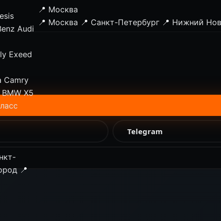
📍 Москва
esis
📍 Москва
📍 Санкт-Петербург
📍 Нижний Но
Benz
Audi
ly
Exeed
a Camry
BMW X5
класс
Telegram
нкт-
ород
📍