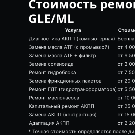
Стоимость ремо
GLE/ML
Услуга
Стоим
Диагностика АКПП (компьютерная)
Беспла
Замена масла ATF (с промывкой)
от 4 0
Замена масла ATF + фильтр
от 6 5
Замена соленоида
от 3 0
Ремонт гидроблока
от 7 5
Замена фрикционных пакетов
от 20 
Ремонт ГДТ (гидротрансформатора)
от 5 5
Ремонт маслонасоса
от 10 0
Капитальный ремонт АКПП
от 25 
Замена АКПП (контрактная)
от 15 0
Адаптация АКПП
от 2 2
* Точная стоимость определяется после д