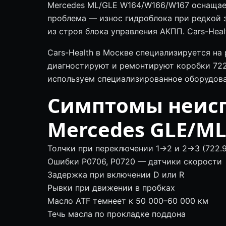
Mercedes ML/GLE W164/W166/W167 оснащает
проблема — износ гидроблока при редкой 
из строя блока управления АКПП. Cars-Hea
Cars-Health в Москве специализируется н
диагностируют и ремонтируют коробки 722.9
используем специализированное оборудова
Симптомы неис
Mercedes GLE/M
Толчки при переключении 1→2 и 2→3 (722.9
Ошибки P0706, P0720 — датчики скорости
Задержка при включении D или R
Рывки при движении в пробках
Масло ATF темнеет к 50 000–60 000 км
Течь масла по прокладке поддона