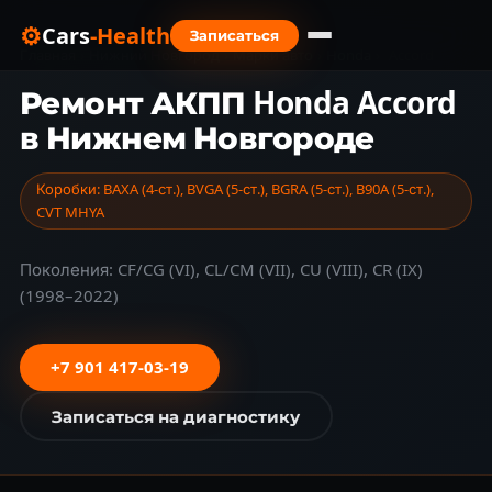
⚙
Cars
-Health
Записаться
Главная
›
Нижний Новгород
›
Марки авто
›
Honda
›
Accord
Ремонт АКПП Honda Accord
в Нижнем Новгороде
Коробки: BAXA (4-ст.), BVGA (5-ст.), BGRA (5-ст.), B90A (5-ст.),
CVT MHYA
Поколения: CF/CG (VI), CL/CM (VII), CU (VIII), CR (IX)
(1998–2022)
+7 901 417-03-19
Записаться на диагностику