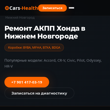
⚙
Cars
-Health
Записаться
Главная
›
Нижний Новгород
›
Марки авто
›
Honda
›
Нижний Новгород
Ремонт АКПП Хонда в
Нижнем Новгороде
Коробки: BYBA, MFHA, B7XA, BDGA
Популярные модели: Accord, CR-V, Civic, Pilot, Odyssey,
HR-V
+7 901 417-03-19
Записаться на диагностику