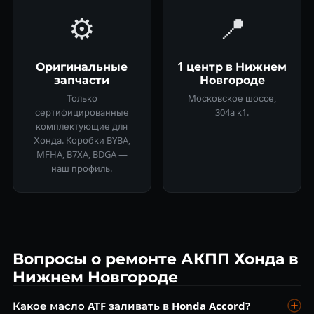
⚙️
📍
Оригинальные
1 центр в Нижнем
запчасти
Новгороде
Только
Московское шоссе,
сертифицированные
304а к1.
комплектующие для
Хонда. Коробки BYBA,
MFHA, B7XA, BDGA —
наш профиль.
Вопросы о ремонте АКПП Хонда в
Нижнем Новгороде
Какое масло ATF заливать в Honda Accord?