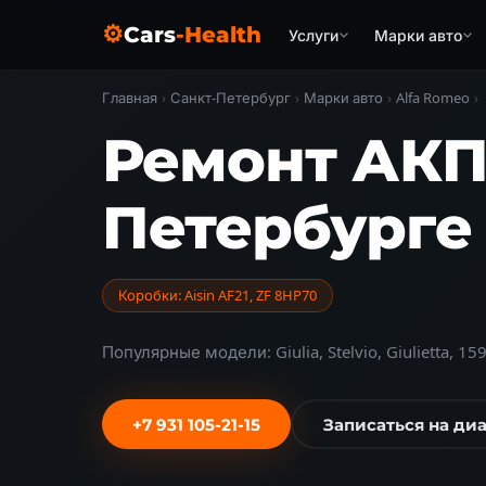
⚙
Cars
-Health
Услуги
Марки авто
Главная
›
Санкт-Петербург
›
Марки авто
›
Alfa Romeo
›
Ремонт АКП
Петербурге
Коробки: Aisin AF21, ZF 8HP70
Популярные модели: Giulia, Stelvio, Giulietta, 15
+7 931 105-21-15
Записаться на ди