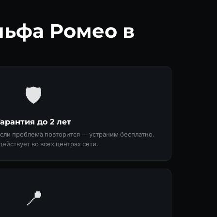
льфа Ромео в
🛡
Гарантия до 2 лет
Если проблема повторится — устраним бесплатно.
действует во всех центрах сети.
📍