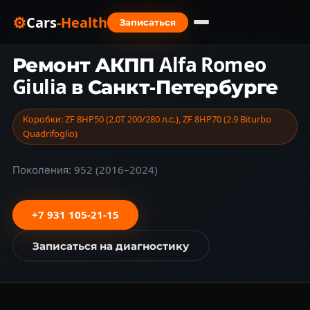
⚙
Cars
-Health
Записаться
Главная
›
Санкт-Петербург
›
Марки авто
›
Alfa Romeo
›
Giulia
Ремонт АКПП Alfa Romeo
Giulia в Санкт-Петербурге
Коробки: ZF 8HP50 (2.0T 200/280 л.с.), ZF 8HP70 (2.9 Biturbo
Quadrifoglio)
Поколения: 952 (2016–2024)
+7 931 105-21-15
Записаться на диагностику