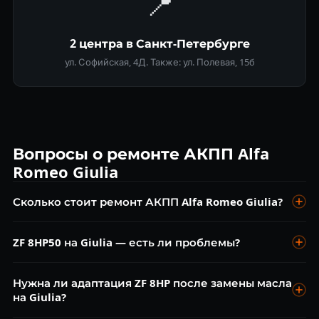
📍
2 центра в Санкт-Петербурге
ул. Софийская, 4Д. Также: ул. Полевая, 15б
Вопросы о ремонте АКПП Alfa
Romeo Giulia
Сколько стоит ремонт АКПП Alfa Romeo Giulia?
Диагностика ZF — бесплатно. Замена масла ZF Lifeguard 8
ZF 8HP50 на Giulia — есть ли проблемы?
от 8 000 ₽. Ремонт мехатроника ZF 8HP от 20 000 ₽.
Адаптация от 2 200 ₽. Капремонт от 50 000 ₽.
ZF 8HP50 — надёжная коробка. На Giulia иногда
Нужна ли адаптация ZF 8HP после замены масла
встречается повышенная чувствительность к качеству
на Giulia?
масла из-за высоких нагрузок. Замена ZF Lifeguard 8