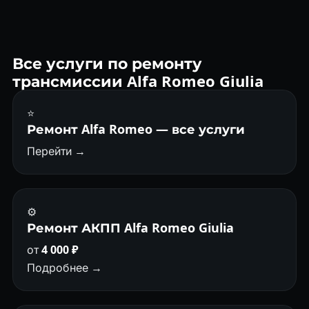
каждые 50 000 км — главная профилактика.
Рекомендуем. После аппаратной замены масла адаптация
ZF через совместимый сканер устраняет рывки в первые
недели после обслуживания. От 2 200 ₽.
Все услуги по ремонту
трансмиссии Alfa Romeo Giulia
⭐
Ремонт Alfa Romeo — все услуги
Перейти →
⚙️
Ремонт АКПП Alfa Romeo Giulia
от
4 000 ₽
Подробнее →