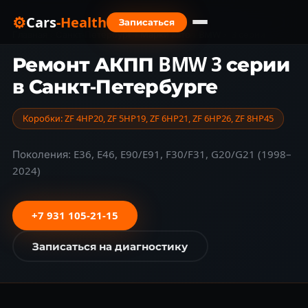
⚙
Cars
-Health
Записаться
Главная
›
Санкт-Петербург
›
Марки авто
›
BMW
›
3 серии
Ремонт АКПП BMW 3 серии
в Санкт-Петербурге
Коробки: ZF 4HP20, ZF 5HP19, ZF 6HP21, ZF 6HP26, ZF 8HP45
Поколения: E36, E46, E90/E91, F30/F31, G20/G21 (1998–
2024)
+7 931 105-21-15
Записаться на диагностику