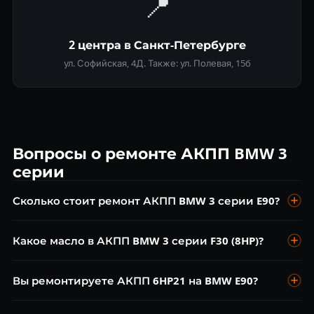
📍
2 центра в Санкт-Петербурге
ул. Софийская, 4Д. Также: ул. Полевая, 15б
Вопросы о ремонте АКПП BMW 3
серии
Сколько стоит ремонт АКПП BMW 3 серии E90?
Диагностика бесплатна. Замена масла ZF от 5 000 ₽,
Какое масло в АКПП BMW 3 серии F30 (8HP)?
ремонт клапанной плиты (6HP21) от 15 000 ₽, капитальный
ремонт от 25 000 ₽.
ZF Lifeguard Fluid 8 или аналоги. Менять каждые 60 000 км
Вы ремонтируете АКПП 6HP21 на BMW E90?
— несмотря на заявленный ресурс «на весь срок службы».
Да, 6HP21 — один из самых частых агрегатов в нашем