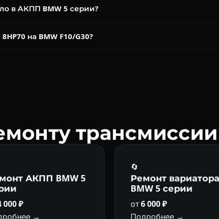
сло в АКПП BMW 5 серии?
несмотря на заявленный «необслуживаемый» режим. Это сохра
 8HP70 на BMW F10/G30?
м.
з основных наших профилей. Мехатроник, гидроблок, ГДТ — всё
ремонту трансмиссии
🔄
монт АКПП BMW 5
Ремонт вариатор
рии
BMW 5 серии
4 000 ₽
от
6 000 ₽
дробнее →
Подробнее →