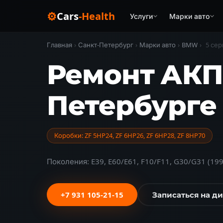
⚙
Cars
-Health
Услуги
Марки авто
Главная
›
Санкт-Петербург
›
Марки авто
›
BMW
›
5 сер
Ремонт АКПП
Петербурге
Коробки: ZF 5HP24, ZF 6HP26, ZF 6HP28, ZF 8HP70
Поколения: E39, E60/E61, F10/F11, G30/G31 (19
+7 931 105-21-15
Записаться на д