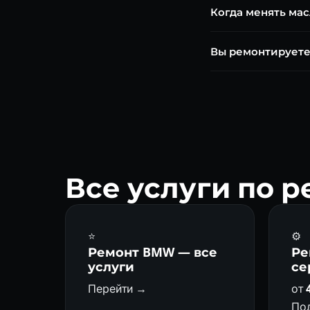
Когда менять ма
ремонт от 35 000 ₽.
Каждые 60 000 км, 
Вы ремонтируете
серии на 250 000+ к
Да, 8HP70 — один и
ежедневно.
Все услуги по 
⭐
⚙️
Ремонт BMW — все
Ре
услуги
се
Перейти →
от
По