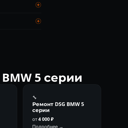
нит АКПП BMW 5
 ремонтируем
 BMW 5 серии
🔧
а
Ремонт DSG BMW 5
серии
от
4 000 ₽
Подробнее →