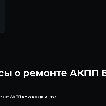
сы о ремонте АКПП 
емонт АКПП BMW 5 серии F10?
на. Замена масла ZF от 6 000 ₽, ремонт мехатроника 8HP от 20 