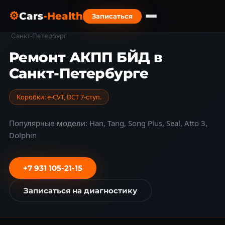
⚙
Cars
-Health
Записаться
Главная
›
Санкт-Петербург
›
Марки авто
›
BYD
›
Санкт-Петербург
Ремонт АКПП БЙД в
Санкт-Петербурге
Коробки: e-CVT, DCT 7-ступ.
Популярные модели: Han, Tang, Song Plus, Seal, Atto 3,
Dolphin
+7 931 105-21-15
Записаться на диагностику