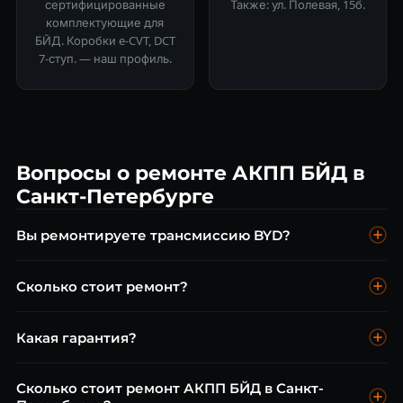
сертифицированные
Также: ул. Полевая, 15б.
комплектующие для
БЙД. Коробки e-CVT, DCT
7-ступ. — наш профиль.
Вопросы о ремонте АКПП БЙД в
Санкт-Петербурге
Вы ремонтируете трансмиссию BYD?
Да, DCT на BYD — ремонтируем. Диагностика бесплатна.
Сколько стоит ремонт?
Диагностика бесплатна. Точная стоимость — после
Какая гарантия?
диагностики.
До 2 лет без ограничения пробега.
Сколько стоит ремонт АКПП БЙД в Санкт-