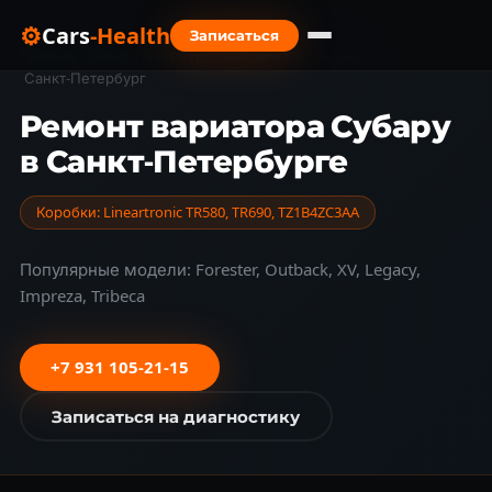
⚙
Cars
-Health
Записаться
Главная
›
Санкт-Петербург
›
Марки авто
›
Subaru
›
Санкт-Петербург
Ремонт вариатора Субару
в Санкт-Петербурге
Коробки: Lineartronic TR580, TR690, TZ1B4ZC3AA
Популярные модели: Forester, Outback, XV, Legacy,
Impreza, Tribeca
+7 931 105-21-15
Записаться на диагностику