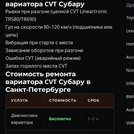
вариатора CVT Субару
Др
Рывки при разгоне (цепной CVT Lineartronic
Toy
TR580/TR690)
Гул на скорости 80–120 км/ч (подшипники или
Lex
цепь)
Вибрация при старте с места
Ho
Зависание оборотов при разгоне
Acu
Ошибки CVT (аварийный режим)
Запах горелого масла CVT
Nis
Стоимость ремонта
вариатора CVT Субару в
Infi
Санкт-Петербурге
BM
УСЛУГА
СТОИМОСТЬ
СРОК
Aud
Диагностика
Бесплатно
1–2 ч
вариатора
Vol