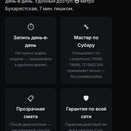
день-в-день. Удобный доступ: 🚇 метро
Бухарестская, 7 мин. пешком.
⏱
🔧
Запись день-в-
Мастер по
день
Субару
Не нужно ждать
Специалист по
недели — приезжайте
Lineartronic TR580,
в удобное время.
TR690, TZ1B4ZC3AA
принимает лично —
без универсалов.
📋
🛡
Прозрачная
Гарантия по всей
смета
сети
После диагностики —
Гарантия действует во
письменный список
всех центрах Cars-