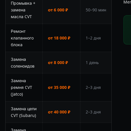
Mer
Промывка +
замена
от 6 000 ₽
50–90 мин
масла CVT
Ремонт
клапанного
от 18 000 ₽
1–2 дня
блока
Замена
от 8 000 ₽
1 день
соленоидов
Замена
ремня CVT
от 35 000 ₽
2–3 дня
(Jatco)
Замена цепи
от 40 000 ₽
2–3 дня
CVT (Subaru)
Замена