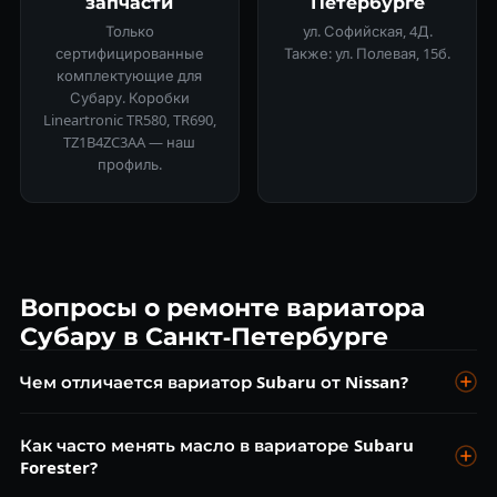
запчасти
Петербурге
Только
ул. Софийская, 4Д.
сертифицированные
Также: ул. Полевая, 15б.
комплектующие для
Субару. Коробки
Lineartronic TR580, TR690,
TZ1B4ZC3AA — наш
профиль.
Вопросы о ремонте вариатора
Субару в Санкт-Петербурге
Чем отличается вариатор Subaru от Nissan?
Subaru Lineartronic использует цепь (а не ремень), что
Как часто менять масло в вариаторе Subaru
обеспечивает большую долговечность. Но при
Forester?
несвоевременной замене масла цепь тоже изнашивается.