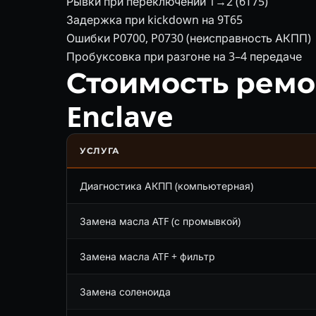
Рывки при переключении 1→2 (6T75)
Задержка при kickdown на 9T65
Ошибки P0700, P0730 (неисправность АКПП)
Пробуксовка при разгоне на 3–4 передаче
Стоимость ремо
Enclave
УСЛУГА
Диагностика АКПП (компьютерная)
Замена масла ATF (с промывкой)
Замена масла ATF + фильтр
Замена соленоида