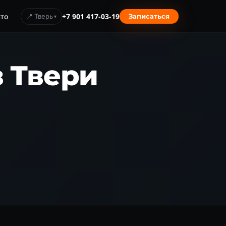
то
📍 Тверь
+7 901 417-03-19
Записаться
в Твери