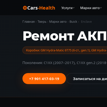
⚙
Cars
-Health
Услуги
Марки авто
Главная
›
Тверь
›
Марки авто
›
Buick
›
Enclave
Ремонт АКПП
Коробки: GM Hydra-Matic 6T75 (6-ст., gen.1), GM Hydra-M
Поколения: C1XX (2007–2017), C1XX gen.2 (2018
+7 901 417-03-19
Записаться на д