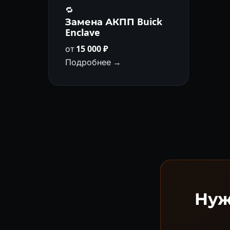
🔁
Замена АКПП Buick
Enclave
от
15 000 ₽
Подробнее →
Нуж