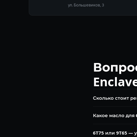
ул. Большевиков, 3
Вопро
Enclav
Сколько стоит ре
Диагностика — беспл
Какое масло для 6
6T75 от 30 000 ₽, 9T6
Dexron VI (6T75) и 
6T75 или 9T65 — 