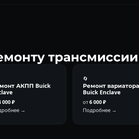
 надёжная коробка. 9T65 сложнее в ремонте, но при обслужива
емонту трансмиссии 
🔄
монт АКПП Buick
Ремонт вариатор
clave
Buick Enclave
4 000 ₽
от
6 000 ₽
дробнее →
Подробнее →