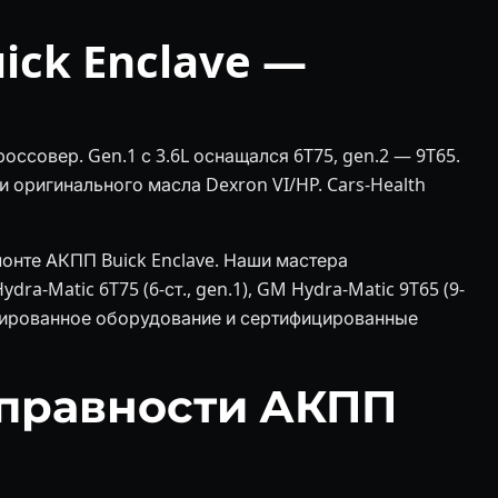
ck Enclave —
оссовер. Gen.1 с 3.6L оснащался 6T75, gen.2 — 9T65.
оригинального масла Dexron VI/HP. Cars-Health
монте АКПП Buick Enclave. Наши мастера
a-Matic 6T75 (6-ст., gen.1), GM Hydra-Matic 9T65 (9-
изированное оборудование и сертифицированные
правности АКПП