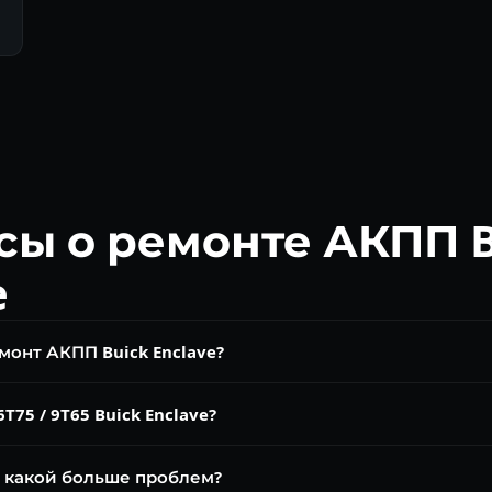
сы о ремонте АКПП B
e
монт АКПП Buick Enclave?
атно. Замена масла 6T75 от 5 000 ₽. Ремонт гидроблока от 10 0
T75 / 9T65 Buick Enclave?
5 от 40 000 ₽.
Dexron HP (9T65). Нельзя смешивать. Замена каждые 40 000–60 00
у какой больше проблем?