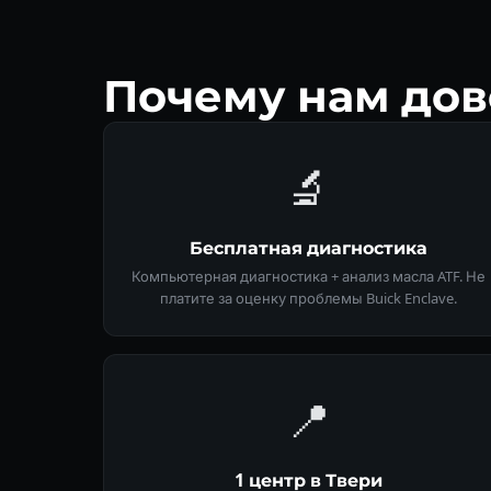
Почему нам дов
🔬
Бесплатная диагностика
Компьютерная диагностика + анализ масла ATF. Не
платите за оценку проблемы Buick Enclave.
📍
1 центр в Твери