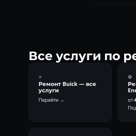
6T75 — проверенная
долговечна.
Все услуги по р
⭐
⚙️
Ремонт Buick — все
Ре
услуги
En
Перейти →
от
По