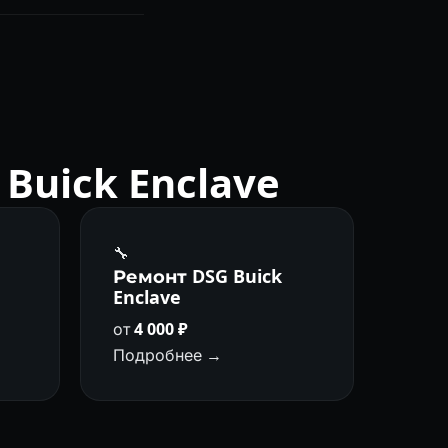
нии столь же
Buick Enclave
🔧
а
Ремонт DSG Buick
Enclave
от
4 000 ₽
Подробнее →