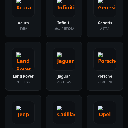
Acura
Infiniti
Genesis
BYBA
Jatco RE5R05A
A8TR1
Land Rover
Jaguar
Porsche
ZF 8HP45
ZF 8HP45
ZF 8HP70