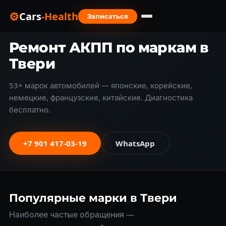
⚙
Cars
-Health
Записаться
Главная
›
Тверь
›
Марки авто
Ремонт АКПП по маркам в
Твери
53+ марок автомобилей — японские, корейские,
немецкие, французские, китайские. Диагностика
бесплатно.
+7 901 417-03-19
WhatsApp
Популярные марки в Твери
Наиболее частые обращения —