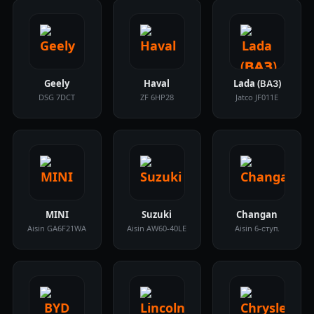
Geely
Haval
Lada (ВАЗ)
DSG 7DCT
ZF 6HP28
Jatco JF011E
MINI
Suzuki
Changan
Aisin GA6F21WA
Aisin AW60-40LE
Aisin 6-ступ.