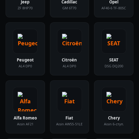
Jeep
Cadillac
Opel
ZF 8HP70
GM 6T70
AF40-6 TF-80SC
Peugeot
Citroën
SEAT
AL4 DP0
AL4 DP0
DSG DQ200
Alfa Romeo
Fiat
Chery
Aisin AF21
Aisin AW55-51LE
Aisin 6-ступ.