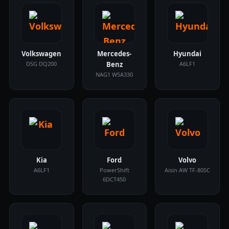
Volkswagen
Mercedes-
Hyundai
DSG DQ200
Benz
A6LF1
NAG1 W5A330
Kia
Ford
Volvo
A6LF1
PowerShift
Aisin AW TF-80SC
6DCT450