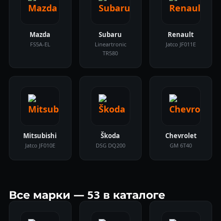
Mazda
Subaru
Renault
FS5A-EL
Lineartronic
Jatco JF011E
TR580
Mitsubishi
Škoda
Chevrolet
Jatco JF010E
DSG DQ200
GM 6T40
Все марки — 53 в каталоге