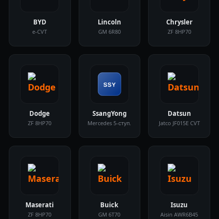
BYD
Lincoln
Chrysler
e-CVT
GM 6R80
ZF 8HP70
Dodge
SsangYong
Datsun
ZF 8HP70
Mercedes 5-ступ.
Jatco JF015E CVT
Maserati
Buick
Isuzu
ZF 8HP70
GM 6T70
Aisin AWR6B45