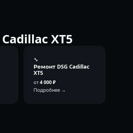
adillac XT5
🔧
а
Ремонт DSG Cadillac
XT5
от
4 000 ₽
Подробнее →