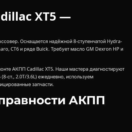
illac XT5 —
оссовер. Оснащается надёжной 8-ступенчатой Hydra-
aro, CT6 и ряде Buick. Требует масло GM Dexron HP и
монте АКПП Cadillac XT5. Наши мастера диагностируют
8-ст., 2.0T/3.6L) ежедневно, используем
ицированные запчасти.
правности АКПП