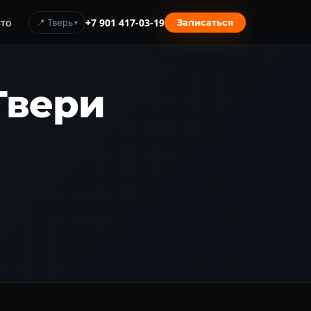
то
📍 Тверь
+7 901 417-03-19
Записаться
 Твери