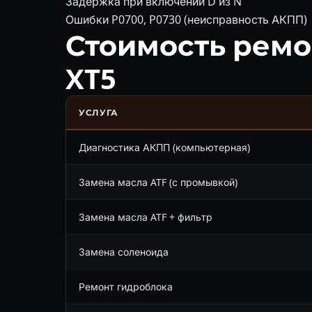
Задержка при включении D из N
Ошибки P0700, P0730 (неисправность АКПП)
Стоимость ремон
XT5
УСЛУГА
Диагностика АКПП (компьютерная)
Замена масла ATF (с промывкой)
Замена масла ATF + фильтр
Замена соленоида
Ремонт гидроблока