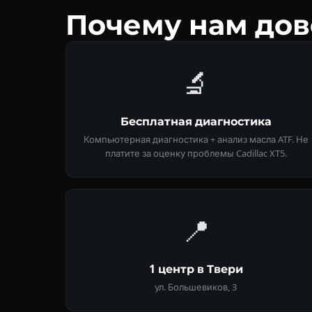
Почему нам дове
🔬
Бесплатная диагностика
Компьютерная диагностика + анализ масла ATF. Не
платите за оценку проблемы Cadillac XT5.
📍
1 центр в Твери
ул. Большевиков, 3