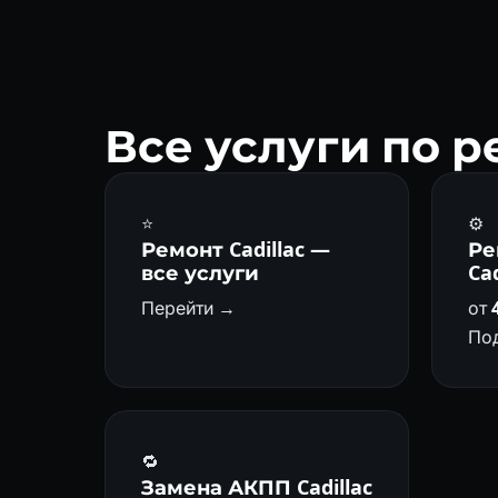
Все услуги по р
⭐
⚙️
Ремонт Cadillac —
Ре
все услуги
Cad
Перейти →
от
По
🔁
Замена АКПП Cadillac