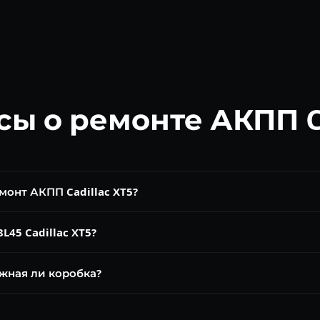
ы о ремонте АКПП Ca
монт АКПП Cadillac XT5?
атно. Замена масла 8L45 от 5 500 ₽. Ремонт гидроблока от 12 0
L45 Cadillac XT5?
альная красная метка для 8L45/8L90). Объём ~8,5 л. Замена ка
ёжная ли коробка?
надёжный агрегат GM нового поколения. При замене Dexron HP 