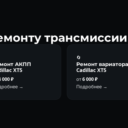
емонту трансмиссии C
🔄
монт АКПП
Ремонт вариатор
illac XT5
Cadillac XT5
4 000 ₽
от
6 000 ₽
дробнее →
Подробнее →