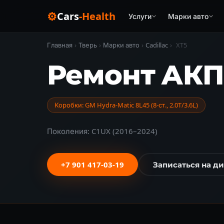
⚙
Cars
-Health
Услуги
Марки авто
Главная
›
Тверь
›
Марки авто
›
Cadillac
›
XT5
Ремонт АКПП
Коробки: GM Hydra-Matic 8L45 (8-ст., 2.0T/3.6L)
Поколения: C1UX (2016–2024)
+7 901 417-03-19
Записаться на д