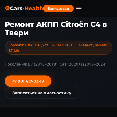
⚙
Cars
-Health
Записаться
Главная
›
Тверь
›
Марки авто
›
Citroën
›
C4
Ремонт АКПП Citroën C4 в
Твери
Коробки: Aisin EAT6 (6-ст., B7/C41 1.2T), DP0/AL4 (4-ст., ранние
B7 1.6)
Поколения: B7 (2010–2018), C41 (2020+) (2010–2024)
+7 901 417-03-19
Записаться на диагностику