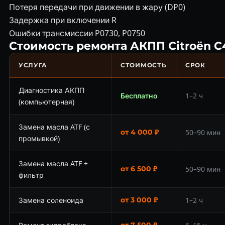
Потеря передачи при движении в жару (DP0)
Задержка при включении R
Ошибки трансмиссии P0730, P0750
Стоимость ремонта АКПП Citroën C
УСЛУГА
СТОИМОСТЬ
СРОК
Диагностика АКПП
Бесплатно
1–2 ч
(компьютерная)
Замена масла ATF (с
от 4 000 ₽
50–90 мин
промывкой)
Замена масла ATF +
от 6 500 ₽
50–90 мин
фильтр
Замена соленоида
от 3 000 ₽
1–2 ч