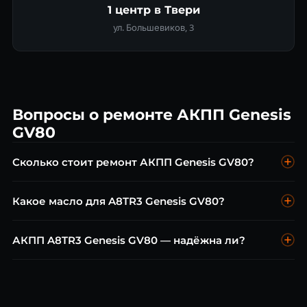
1 центр в Твери
ул. Большевиков, 3
Вопросы о ремонте АКПП Genesis
GV80
Сколько стоит ремонт АКПП Genesis GV80?
Диагностика — бесплатно. Замена масла A8TR3 от 6 000 ₽.
Какое масло для A8TR3 Genesis GV80?
Ремонт гидроблока от 12 000 ₽. Капитальный ремонт от 35
000 ₽. Адаптация — от 3 000 ₽.
SK ATF SP-VI M (оригинал) или совместимые SP-VI. Объём
АКПП A8TR3 Genesis GV80 — надёжна ли?
~8,5 л. Замена каждые 60 000 км.
A8TR3 — надёжная и хорошо отработанная коробка. При
регулярной замене масла SP-VI ресурс 300 000+ км без
капремонта.