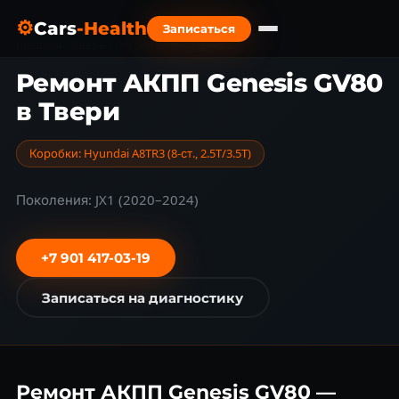
⚙
Cars
-Health
Записаться
Главная
›
Тверь
›
Марки авто
›
Genesis
›
GV80
Ремонт АКПП Genesis GV80
в Твери
Коробки: Hyundai A8TR3 (8-ст., 2.5T/3.5T)
Поколения: JX1 (2020–2024)
+7 901 417-03-19
Записаться на диагностику
Ремонт АКПП Genesis GV80 —