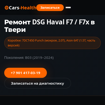
⚙
Cars
-Health
Записаться
Главная
›
Тверь
›
Марки авто
›
Haval
›
F7 / F7x
Ремонт DSG Haval F7 / F7x в
Твери
Коробки: 7DCT450 Punch (мокрое, 2.0T), Aisin 6AT (1.5T, часть
версий)
Поколения: B03 (2019–2024)
+7 901 417-03-19
Записаться на диагностику