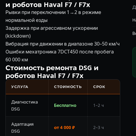
и роботов Haval F7 / F7x
Д
Рывки при переключении 1→2 в режиме
нормальной езды
H
Задержка при агрессивном ускорении
В
(kickdown)
Вибрация при движении в диапазоне 30–50 км/ч
Ошибки мехатроника 7DCT450 после пробега
60 000 км
Стоимость ремонта DSG и
роботов Haval F7 / F7x
УСЛУГА
СТОИМОСТЬ
СРОК
Диагностика
Бесплатно
1–2 ч
DSG
Адаптация
от 4 000 ₽
2–3 ч
DSG