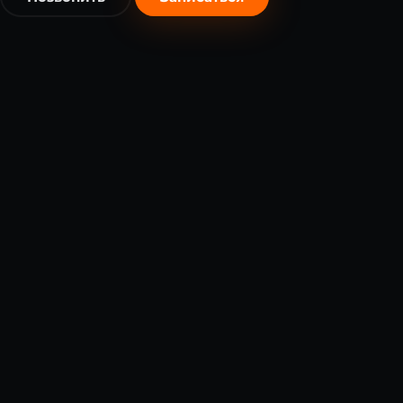
бесплатно
бесплатно
Я согласен на обработку
персональных данных
в соответст
с 152-ФЗ *
Записаться бесплатно
Записаться бесплатно
Я согласен на обработку
персональных данных
в соответст
с 152-ФЗ *