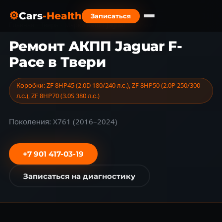
⚙
Cars
-Health
Записаться
Главная
›
Тверь
›
Марки авто
›
Jaguar
›
F-Pace
Ремонт АКПП Jaguar F-
Pace в Твери
Коробки: ZF 8HP45 (2.0D 180/240 л.с.), ZF 8HP50 (2.0P 250/300
л.с.), ZF 8HP70 (3.0S 380 л.с.)
Поколения: X761 (2016–2024)
+7 901 417-03-19
Записаться на диагностику