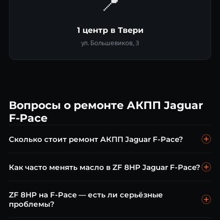
📍
1 центр в Твери
ул. Большевиков, 3
Вопросы о ремонте АКПП Jaguar
F-Pace
Сколько стоит ремонт АКПП Jaguar F-Pace?
Диагностика — бесплатно. Замена масла ZF Lifeguard 8 от
Как часто менять масло в ZF 8HP Jaguar F-Pace?
8 000 ₽. Ремонт мехатроника ZF 8HP от 20 000 ₽.
Капремонт от 50 000 ₽.
Производитель ZF рекомендует каждые 60 000 км. При
ZF 8HP на F-Pace — есть ли серьёзные
городском режиме и коротких поездках — каждые 40
проблемы?
000–50 000 км.