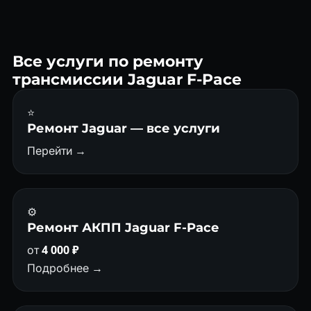
ZF 8HP45/50/70 — надёжные коробки. Основная проблема
при несвоевременном обслуживании — износ
мехатроника и маслонасоса после 150 000 км.
Все услуги по ремонту
трансмиссии Jaguar F-Pace
⭐
Ремонт Jaguar — все услуги
Перейти →
⚙️
Ремонт АКПП Jaguar F-Pace
от
4 000 ₽
Подробнее →