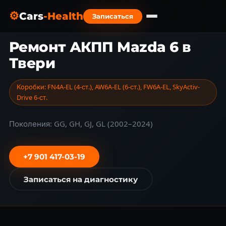
⚙
Cars
-Health
Записаться
Главная
›
Тверь
›
Марки авто
›
Mazda
›
Mazda 6
Ремонт АКПП Mazda 6 в
Твери
Коробки: FN4A-EL (4-ст.), AW6A-EL (6-ст.), FW6A-EL, SkyActiv-
Drive 6-ст.
Поколения: GG, GH, GJ, GL (2002–2024)
+7 901 417-03-19
Записаться на диагностику