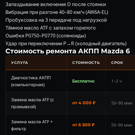
Запаздывание включения D после стоянки
Вибрация при разгоне 40–80 км/ч (AW6A-EL)
Пробуксовка на 3 передаче под нагрузкой
Тёмное масло ATF с запахом горелого
Ошибки P0750–P0770 (соленоиды)
Удар при переключении P→R (холодный двигатель)
Стоимость ремонта АКПП Mazda 6
УСЛУГА
СТОИМОСТЬ
СРОК
Диагностика АКПП
Бесплатно
1–2 ч
(компьютерная)
Замена масла ATF (с
от 4 000 ₽
50–90 мин
промывкой)
Замена масла ATF +
от 6 500 ₽
50–90 мин
фильтр