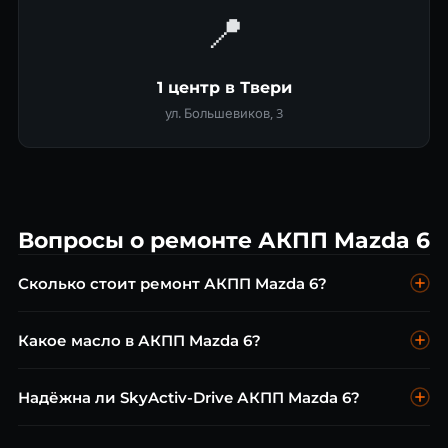
📍
1 центр в Твери
ул. Большевиков, 3
Вопросы о ремонте АКПП Mazda 6
Сколько стоит ремонт АКПП Mazda 6?
Диагностика бесплатна. Замена масла ATF от 4 500 ₽,
Какое масло в АКПП Mazda 6?
ремонт гидроблока FN4A-EL от 8 000 ₽, замена ГДТ от 6 000
₽, капремонт от 25 000 ₽.
Mazda ATF FZ (SkyActiv-Drive) или Dexron VI (GJ/GL). Для
Надёжна ли SkyActiv-Drive АКПП Mazda 6?
FN4A-EL — Mazda ATF M-III или Dexron III. Менять каждые
40 000–60 000 км.
Да, при условии замены масла каждые 40 000 км.