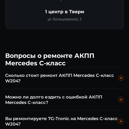
1 центр в Твери
ул. Большевиков, 3
Вопросы о ремонте АКПП
Mercedes C-класс
Сколько стоит ремонт АКПП Mercedes C-класс
W204?
Диагностика бесплатна. Замена масла 722.9 от 5 500 ₽,
Можно ли долго ездить с ошибкой АКПП
ремонт гидроблока от 18 000 ₽, капитальный ремонт от 30
Mercedes C-класс?
000 ₽.
Нет. Ошибки АКПП — сигнал деградации. Продолжение
Вы ремонтируете 7G-Tronic на Mercedes C-класс
езды увеличивает стоимость ремонта в 2–3 раза.
W204?
Приезжайте на диагностику — она бесплатна.