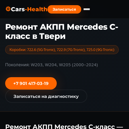
⚙
Cars
-Health
Записаться
Главная
›
Тверь
›
Марки авто
›
Mercedes-Benz
›
C-класс
Ремонт АКПП Mercedes C-
класс в Твери
Коробки: 722.6 (5G-Tronic), 722.9 (7G-Tronic), 725.0 (9G-Tronic)
Поколения: W203, W204, W205 (2000–2024)
+7 901 417-03-19
Записаться на диагностику
Ремонт АКПП Mercedes C-класс —