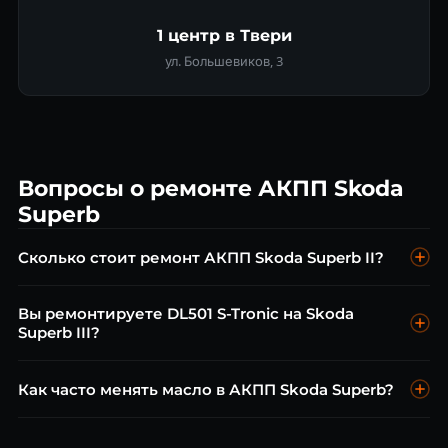
1 центр в Твери
ул. Большевиков, 3
Вопросы о ремонте АКПП Skoda
Superb
Сколько стоит ремонт АКПП Skoda Superb II?
Диагностика бесплатна. Замена масла 09G от 5 000 ₽,
Вы ремонтируете DL501 S-Tronic на Skoda
ремонт гидроблока от 10 000 ₽, капитальный ремонт от 22
Superb III?
000 ₽.
Да, DL501 — 7-ст. S-Tronic продольной компоновки
Как часто менять масло в АКПП Skoda Superb?
Audi/Skoda. Диагностика, мехатроник, сцепление — всё.
Каждые 60 000 км (09G/DQ250) или 40 000 км (DQ200). Это