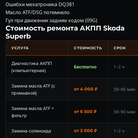
Ошибки мехатроника DQ381
Масло ATF/DSG потемнело
Гул при движении задним ходом (09G)
Стоимость ремонта АКПП Skoda
Superb
УСЛУГА
СТОИМОСТЬ
СРОК
Диагностика АКПП
Бесплатно
1–2 ч
(компьютерная)
Замена масла ATF (с
от 4 000 ₽
50–90 мин
промывкой)
Замена масла ATF +
от 6 500 ₽
50–90 мин
фильтр
Замена соленоида
от 3 000 ₽
1–2 ч