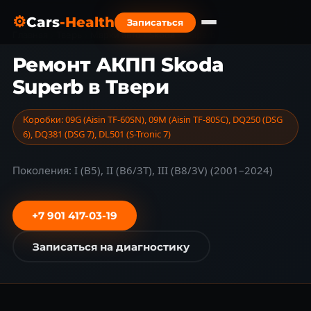
⚙
Cars
-Health
Записаться
Главная
›
Тверь
›
Марки авто
›
Škoda
›
Superb
Ремонт АКПП Skoda
Superb в Твери
Коробки: 09G (Aisin TF-60SN), 09M (Aisin TF-80SC), DQ250 (DSG
6), DQ381 (DSG 7), DL501 (S-Tronic 7)
Поколения: I (B5), II (B6/3T), III (B8/3V) (2001–2024)
+7 901 417-03-19
Записаться на диагностику