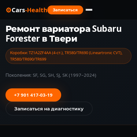
⚙
Cars
-Health
Записаться
Главная
›
Тверь
›
Марки авто
›
Subaru
›
Forester
Ремонт вариатора Subaru
Forester в Твери
Коробки: TZ1A2ZF4AA (4-ст.), TR580/TR690 (Lineartronic CVT),
TR580/TR690/TR699
Поколения: SF, SG, SH, SJ, SK (1997–2024)
+7 901 417-03-19
Записаться на диагностику