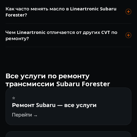
Диагностика бесплатна. Замена масла Lineartronic от 7
Как часто менять масло в Lineartronic Subaru
000 ₽, ремонт клапанного блока от 22 000 ₽, замена цепи
Forester?
CVT от 40 000 ₽.
Каждые 40 000 км для TR580. Для TR690/TR699 — каждые
Чем Lineartronic отличается от других CVT по
50 000 км. Это важнее всего для ресурса CVT.
ремонту?
Lineartronic использует цепь вместо ремня. Ремонт
сложнее — цепь при обрыве повреждает конусы. Ранняя
диагностика шума цепи критична.
Все услуги по ремонту
трансмиссии Subaru Forester
⭐
Ремонт Subaru — все услуги
Перейти →