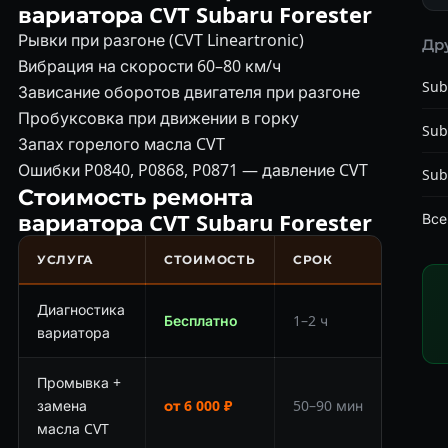
вариатора CVT Subaru Forester
Рывки при разгоне (CVT Lineartronic)
Др
Вибрация на скорости 60–80 км/ч
Sub
Зависание оборотов двигателя при разгоне
Пробуксовка при движении в горку
Sub
Запах горелого масла CVT
Ошибки P0840, P0868, P0871 — давление CVT
Sub
Стоимость ремонта
вариатора CVT Subaru Forester
Все
УСЛУГА
СТОИМОСТЬ
СРОК
Диагностика
Бесплатно
1–2 ч
вариатора
Промывка +
замена
от 6 000 ₽
50–90 мин
масла CVT