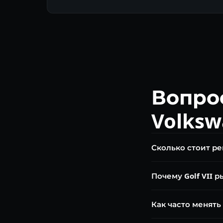
Вопро
Volksw
Сколько стоит ре
Диагностика бесплат
Почему Golf VII 
сцепления от 25 000 
Рывки на Golf VII с
Как часто менять 
000 км это нормальн