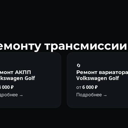
— каждые 40 000–60 000 км. DQ250/DQ381 (мокрое) — каждые 60 
емонту трансмиссии 
🔄
монт АКПП
Ремонт вариатор
lkswagen Golf
Volkswagen Golf
4 000 ₽
от
6 000 ₽
дробнее →
Подробнее →