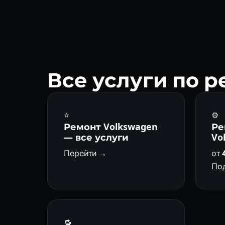
DSG DQ200 (сухое) 
Все услуги по р
⭐
⚙️
Ремонт Volkswagen
Ре
— все услуги
Vo
Перейти →
от
По
🔁