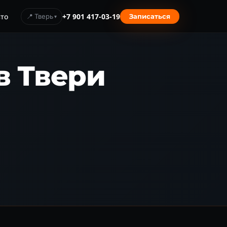
то
📍 Тверь
+7 901 417-03-19
Записаться
 в Твери