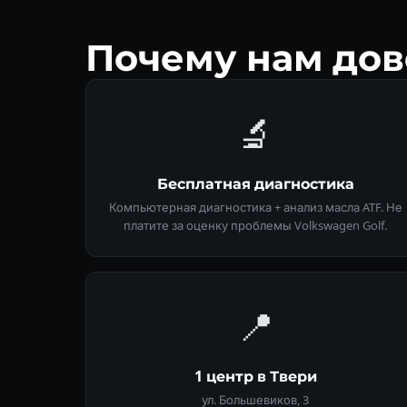
Почему нам дов
🔬
Бесплатная диагностика
Компьютерная диагностика + анализ масла ATF. Не
платите за оценку проблемы Volkswagen Golf.
📍
1 центр в Твери
ул. Большевиков, 3