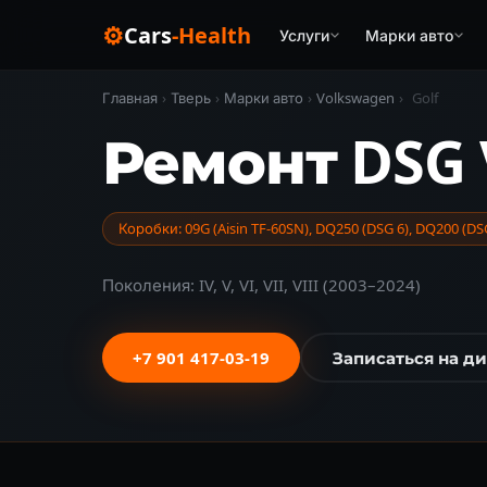
⚙
Cars
-Health
Услуги
Марки авто
Главная
›
Тверь
›
Марки авто
›
Volkswagen
›
Golf
Ремонт DSG 
Коробки: 09G (Aisin TF-60SN), DQ250 (DSG 6), DQ200 (D
Поколения: IV, V, VI, VII, VIII (2003–2024)
+7 901 417-03-19
Записаться на д