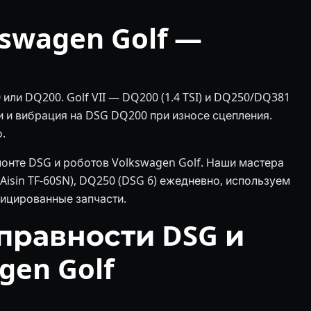
swagen Golf —
или DQ200. Golf VII — DQ200 (1.4 TSI) и DQ250/DQ381
ки и вибрация на DSG DQ200 при износе сцепления.
.
монте DSG и роботов Volkswagen Golf. Наши мастера
isin TF-60SN), DQ250 (DSG 6) ежедневно, используем
ицированные запчасти.
равности DSG и
gen Golf