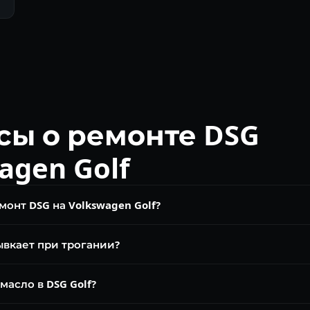
сы о ремонте DSG
agen Golf
монт DSG на Volkswagen Golf?
на. Замена масла DSG от 6 000 ₽, ремонт мехатроника DQ200 от
рывкает при трогании?
₽.
 DQ200 — износ пакета сцепления или неисправность мехатроника
масло в DSG Golf?
ый износ. Диагноз покажет, что именно нужно.