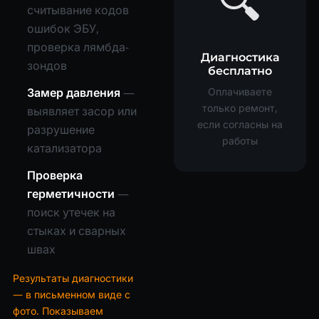
🔍
считывание кодов
ошибок ЭБУ,
проверка лямбда-
Диагностика
зондов
бесплатно
Оплачиваете
Замер давления
—
только ремонт,
выявляет засор или
если согласны на
разрушение
работы
катализатора
Проверка
герметичности
—
поиск утечек на
стыках и сварных
швах
Результаты диагностики
— в письменном виде с
фото. Показываем