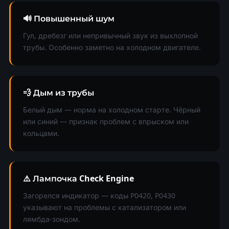
🔊 Повышенный шум
Гул, дребезг или непривычный звук из выхлопной
трубы. Особенно заметно на холодном двигателе.
💨 Дым из трубы
Белый дым — норма на холодном старте. Чёрный
или синий — признак проблем с впрыском или
кольцами.
⚠️ Лампочка Check Engine
Загорелся индикатор — коды P0420, P0430
указывают на проблемы с катализатором или
лямбда-зондом.