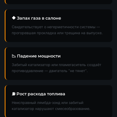
🔶 Запах газа в салоне
Свидетельствует о негерметичности системы —
прогоревшая прокладка или трещина на выпуске.
📉 Падение мощности
Забитый катализатор или пламегаситель создаёт
противодавление — двигатель "не тянет".
⛽ Рост расхода топлива
Неисправный лямбда-зонд или забитый
катализатор нарушают смесеобразование.