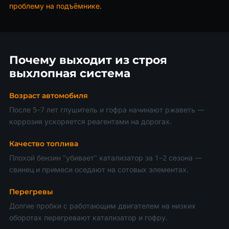
проблему на подъёмнике.
Почему выходит из строя
выхлопная система
Возраст автомобиля
После 5–7 лет глушитель и гофра начинают ржаветь —
коррозия ускоряется реагентами на дорогах.
Качество топлива
Плохой бензин "убивает" катализатор за 1–2 сезона —
свинец и примеси оседают на сотовых элементах.
Перегревы
Долгие пробки с работающим двигателем на низких
оборотах перегревают катализатор и гофру.