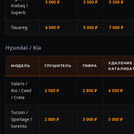
3 000 ₽
3 500 ₽
5 500 ₽
Kodiaq /
Superb
Touareg
4 000 ₽
5 000 ₽
7 000 ₽
Hyundai / Kia
УДАЛЕНИЕ
МОДЕЛЬ
ГЛУШИТЕЛЬ
ГОФРА
КАТАЛИЗА
Solaris /
Rio / Ceed
2 500 ₽
2 800 ₽
4 500 ₽
/ Creta
Tucson /
Sportage /
2 800 ₽
3 000 ₽
5 000 ₽
Sorento