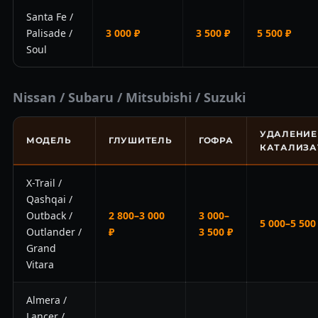
Santa Fe /
Palisade /
3 000 ₽
3 500 ₽
5 500 ₽
Soul
Nissan / Subaru / Mitsubishi / Suzuki
УДАЛЕНИЕ
МОДЕЛЬ
ГЛУШИТЕЛЬ
ГОФРА
КАТАЛИЗА
X-Trail /
Qashqai /
Outback /
2 800–3 000
3 000–
5 000–5 500
Outlander /
₽
3 500 ₽
Grand
Vitara
Almera /
Lancer /