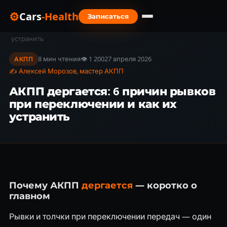
⚙
Cars
-Health
Записаться
Главная
›
Блог
›
АКПП дергается: 6 причин рывков при переключении и как их
устранить
8 мин чтения
👁 1 200
27 апреля 2026
АКПП
✍ Алексей Морозов, мастер АКПП
АКПП дергается: 6 причин рывков
при переключении и как их
устранить
Почему АКПП
дергается
— коротко о
главном
Рывки и толчки при переключении передач — один