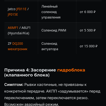
Линейный
Jatco
JF011E
/
соленоид
от 6 000 ₽
JF015E
управления
A6MF1
/ A6LF1
Соленоид PWM
от 5 500 ₽
(Hyundai/Kia)
ZF
DQ200
Соленоид
от 15 000 ₽
мехатроник
актуатора
Причина 4: Засорение
гидроблока
(клапанного блока)
Симптом:
Рывки хаотичные, не привязаны к
конкретной передаче. АКПП «задумывается» перед
переключением, затем переключается резко.
Возможен аварийный режим.