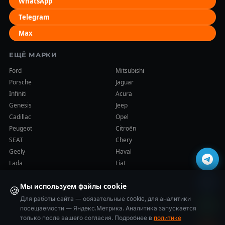
WhatsApp
Telegram
Max
ЕЩЁ МАРКИ
Ford
Mitsubishi
Porsche
Jaguar
Infiniti
Acura
Genesis
Jeep
Cadillac
Opel
Peugeot
Citroën
SEAT
Chery
Geely
Haval
Lada
Fiat
Мы используем файлы cookie
🍪
Для работы сайта — обязательные cookie, для аналитики
посещаемости — Яндекс.Метрика. Аналитика запускается
только после вашего согласия. Подробнее в
политике
© 2014–2026 Cars-Health (ООО «ВСЕ ПРО АКПП»). Все права