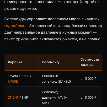
(неисправность соленоида). На холодной коробке
рывок ощутимее.
Соленоиды управляют давлением масла в каналах
гидроблока
. Изношенный или засорённый соленоид
даёт неправильное давление в нужный момент —
пакет фрикционов включается рывком, а не плавно.
Стоимость
Коробка
Соленоид
замены
Toyota
U660E
/
Линейный
от 5 000 ₽
U760E
соленоид SL1–SL5
Соленоид
ZF 6HP
/ 8HP
давления MV1–
от 8 000 ₽
MV9