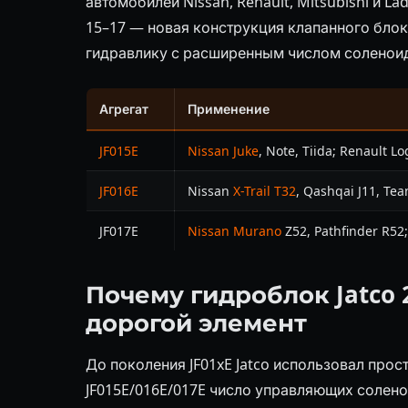
автомобилей Nissan, Renault, Mitsubishi и L
15–17 — новая конструкция клапанного блок
гидравлику с расширенным числом соленои
Агрегат
Применение
JF015E
Nissan Juke
, Note, Tiida; Renault L
JF016E
Nissan
X-Trail T32
, Qashqai J11, Te
JF017E
Nissan Murano
Z52, Pathfinder R52;
Почему гидроблок Jatco 
дорогой элемент
До поколения JF01xE Jatco использовал прос
JF015E/016E/017E число управляющих солено