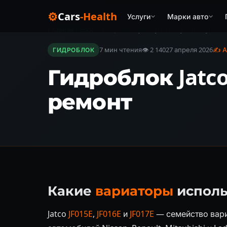
⚙
Cars
-Health
Услуги
Марки авто
Главная
›
Блог
›
Гидроблок Jatco JF015E / JF016E / JF017
7 мин чтения
👁 2 140
27 апреля 2026
✍ А
ГИДРОБЛОК
Гидроблок Jatco 
ремонт
Какие
вариаторы
исполь
Jatco
JF015E
,
JF016E
и
JF017E
— семейство вари