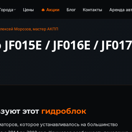
Города
Цены
🔥 Акции
Блог
Контакты
Аренда ав
E: замена и ремонт
лексей Морозов, мастер АКПП
JF015E / JF016E / JF01
зуют этот
гидроблок
аторов, которое устанавливалось на большинство