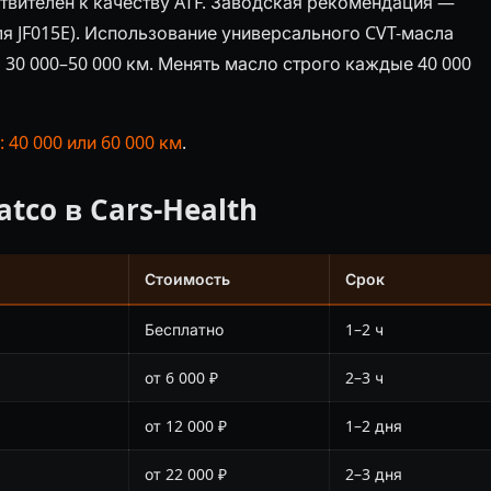
ствителен к качеству ATF. Заводская рекомендация —
(для JF015E). Использование универсального CVT-масла
 30 000–50 000 км. Менять масло строго каждые 40 000
 40 000 или 60 000 км
.
tco в Cars-Health
Стоимость
Срок
Бесплатно
1–2 ч
от 6 000 ₽
2–3 ч
от 12 000 ₽
1–2 дня
от 22 000 ₽
2–3 дня