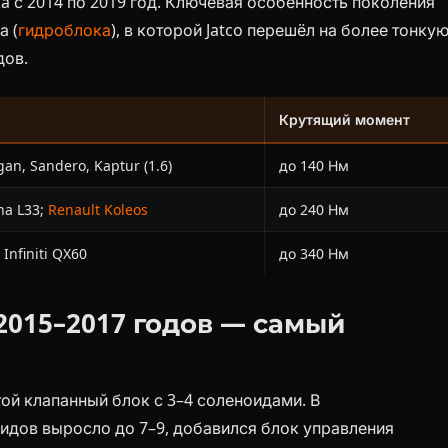
ada с 2014 по 2019 год. Ключевая особенность поколения
а (
гидроблока
), в которой Jatco перешёл на более тонку
дов.
Крутящий момент
ogan, Sandero, Kaptur (1.6)
до 140 Нм
ana L33;
Renault Koleos
до 240 Нм
 Infiniti QX60
до 340 Нм
2015–2017 годов — самый
той клапанный блок с 3–4 соленоидами. В
идов выросло до 7–9, добавился блок управления