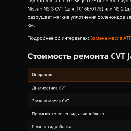
Гидроблок Jatco JF015E–JF017E особенно чув
Nissan NS-3 CVT (для JF016E/017E) или NS-2 
разрушает мягкие уплотнения соленоидов за
км.
Подробнее об интервалах:
Замена масла ATF:
Стоимость ремонта CVT Ja
Операция
Диагностика CVT
Замена масла CVT
Промывка + соленоиды гидроблока
Ремонт гидроблока