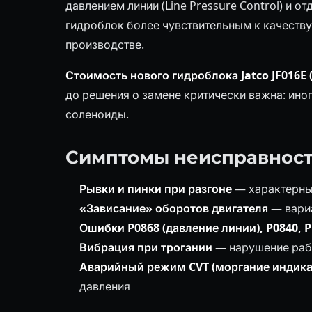
давлением линии (Line Pressure Control) и 
гидроблок более чувствительным к качеству
производстве.
Стоимость нового гидроблока Jatco JF016E 
до решения о замене критически важна: ино
соленоиды.
Симптомы неисправност
Рывки и пинки при разгоне
— характерный
«Зависание» оборотов двигателя
— вариа
Ошибки P0868 (давление линии), P0840, P
Вибрация при трогании
— нарушение раб
Аварийный режим CVT (моргание индика
давления