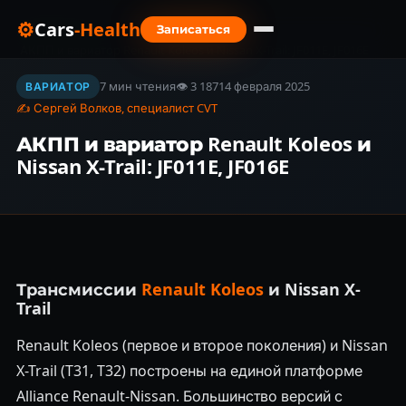
⚙
Cars
-Health
Записаться
Главная
›
Блог
›
АКПП и вариатор Renault Koleos и Nissan X-Trail: JF011E, JF016E
7 мин чтения
👁 3 187
14 февраля 2025
ВАРИАТОР
✍ Сергей Волков, специалист CVT
АКПП и вариатор Renault Koleos и
Nissan X-Trail: JF011E, JF016E
Трансмиссии
Renault Koleos
и Nissan X-
Trail
Renault Koleos (первое и второе поколения) и Nissan
X-Trail (T31, T32) построены на единой платформе
Alliance Renault-Nissan. Большинство версий с