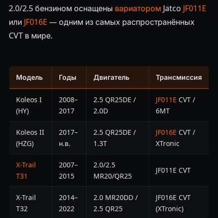
2.0/2.5 бензином оснащены
вариатором
Jatco
JF011E
или
JF016E
— одним из самых распространённых
CVT в мире.
Модель
Годы
Двигатель
Трансмиссия
Koleos I
2008–
2.5 QR25DE /
JF011E
CVT /
(HY)
2017
2.0D
6MT
Koleos II
2017–
2.5 QR25DE /
JF016E
CVT /
(HZG)
н.в.
1.3T
XTronic
X-Trail
2007–
2.0/2.5
JF011E CVT
T31
2015
MR20/QR25
X-Trail
2014–
2.0 MR20DD /
JF016E CVT
T32
2022
2.5 QR25
(XTronic)