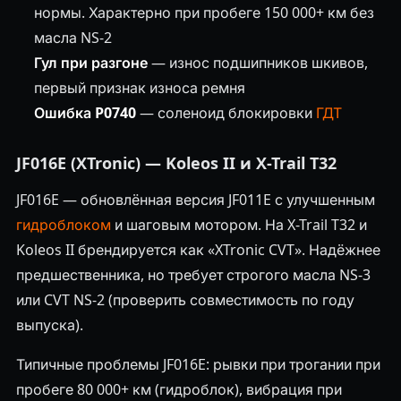
нормы. Характерно при пробеге 150 000+ км без
масла NS-2
Гул при разгоне
— износ подшипников шкивов,
первый признак износа ремня
Ошибка P0740
— соленоид блокировки
ГДТ
JF016E (XTronic) — Koleos II и X-Trail T32
JF016E — обновлённая версия JF011E с улучшенным
гидроблоком
и шаговым мотором. На X-Trail T32 и
Koleos II брендируется как «XTronic CVT». Надёжнее
предшественника, но требует строгого масла NS-3
или CVT NS-2 (проверить совместимость по году
выпуска).
Типичные проблемы JF016E: рывки при трогании при
пробеге 80 000+ км (гидроблок), вибрация при