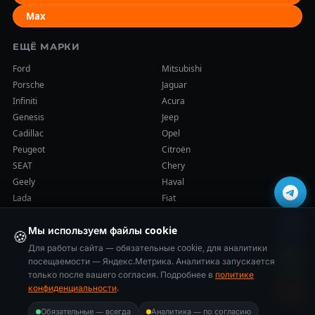
Max
ЕЩЁ МАРКИ
Ford
Mitsubishi
Porsche
Jaguar
Infiniti
Acura
Genesis
Jeep
Cadillac
Opel
Peugeot
Citroën
SEAT
Chery
Geely
Haval
Lada
Fiat
Мы используем файлы cookie
🍪
Для работы сайта — обязательные cookie, для аналитики
посещаемости — Яндекс.Метрика. Аналитика запускается
только после вашего согласия. Подробнее в
политике
© 2014–2026 Cars-Health (ООО «ВСЕ ПРО АКПП»). Все права
конфиденциальности
.
защищены.
Политика конфиденциальности
·
Карта сайта
Обязательные — всегда
Аналитика — по согласию