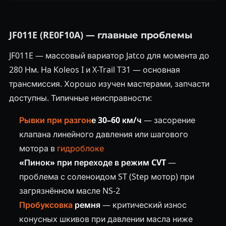
JF011E (RE0F10A) — главные проблемы
JF011E — массовый вариатор Jatco для момента до
280 Нм. На Koleos I и X-Trail T31 — основная
трансмиссия. Хорошо изучен мастерами, запчасти
доступны. Типичные неисправности:
Рывки при разгон
е 30–60 км/ч
— засорение
клапана линейного давления или шагового
мотора в
гидроблоке
«Пинок» при переходе в режим CVT
—
проблема с соленоидом ST (Step мотор) при
загрязнённом масле NS-2
Пробуксовка
ремня
— критический износ
конусных шкивов при давлении масла ниже