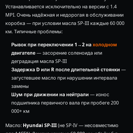
Устанавливается исключительно на версии с 1.4
MPI. Очень надёжная и недорогая в обслуживании
коробка — при условии масла SP-III каждые 60 000
км. Типичные проблемы:
Рывок при переключении 1→2 на
холодном
двигателе
— засорение соленоида или
деградация масла SP-III
Задержка D или R после длительной стоянки
—
загустевшее масло при нарушении интервала
замены
Шум при движении на нейтрали
— износ
подшипника первичного вала при пробеге 200
000+ км
Масло:
Hyundai SP-III
(не SP-IV — несовместимо