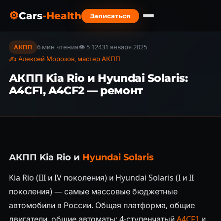
⚙
Cars
-Health
Записаться
Главная
›
Блог
›
АКПП Kia Rio и Hyundai Solaris: A4CF1, A4CF2 — ремонт
6 мин чтения
👁 5 124
31 января 2025
АКПП
✍ Алексей Морозов, мастер АКПП
АКПП Kia Rio и Hyundai Solaris:
A4CF1, A4CF2 — ремонт
АКПП Kia Rio и
Hyundai Solaris
Kia Rio (III и IV поколения) и Hyundai Solaris (I и II
поколения) — самые массовые бюджетные
автомобили в России. Общая платформа, общие
двигатели, общие автоматы: 4-ступенчатый
A4CF1
и