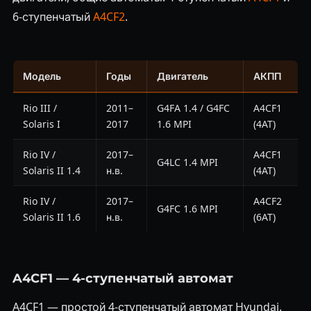
6-ступенчатый
A4CF2
.
Модель
Годы
Двигатель
АКПП
Rio III /
2011–
G4FA 1.4 / G4FC
A4CF1
Solaris I
2017
1.6 MPI
(4AT)
Rio IV /
2017–
A4CF1
G4LC 1.4 MPI
Solaris II 1.4
н.в.
(4AT)
Rio IV /
2017–
A4CF2
G4FC 1.6 MPI
Solaris II 1.6
н.в.
(6AT)
A4CF1 — 4-ступенчатый автомат
A4CF1 — простой 4-ступенчатый автомат Hyundai.