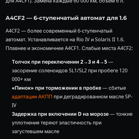
для A4CF1). Замена каждые 60 000 км, объём 6 л.
A4CF2 — 6-ступенчатый автомат для 1.6
A4CF2 — более современный 6-ступенчатый
автомат. Устанавливается на Rio IV и Solaris II 1.6.
Плавнее и экономичнее A4CF1. Слабые места A4CF2:
Толчок при переключении 2→3 и 4→5
—
засорение соленоидов SL1/SL2 при пробеге 120
000+ км
«Пинок» при торможении в пробке
— сбитые
адаптации АКПП
при деградированном масле SP-
IV
Задержка при включении D на морозе
— тонкие
уплотнения теряют эластичность при
загустевшем масле