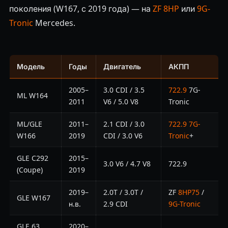
поколения (W167, с 2019 года) — на
ZF 8HP
или
9G-
Tronic
Mercedes.
Модель
Годы
Двигатель
АКПП
2005–
3.0 CDI / 3.5
722.9
7G-
ML W164
2011
V6 / 5.0 V8
Tronic
ML/GLE
2011–
2.1 CDI / 3.0
722.9 7G-
W166
2019
CDI / 3.0 V6
Tronic
+
GLE C292
2015–
3.0 V6 / 4.7 V8
722.9
(Coupe)
2019
2019–
2.0T / 3.0T /
ZF
8HP75
/
GLE W167
н.в.
2.9 CDI
9G-Tronic
GLE 63
2020–