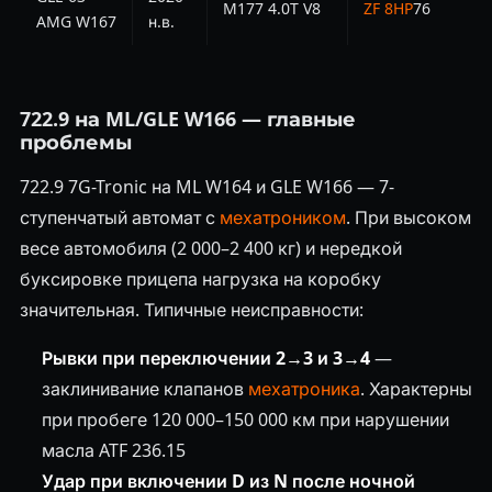
M177 4.0T V8
ZF 8HP
76
AMG W167
н.в.
722.9 на ML/GLE W166 — главные
проблемы
722.9 7G-Tronic на ML W164 и GLE W166 — 7-
ступенчатый автомат с
мехатроником
. При высоком
весе автомобиля (2 000–2 400 кг) и нередкой
буксировке прицепа нагрузка на коробку
значительная. Типичные неисправности:
Рывки при переключении 2→3 и 3→4
—
заклинивание клапанов
мехатроника
. Характерны
при пробеге 120 000–150 000 км при нарушении
масла ATF 236.15
Удар при включении D из N после ночной