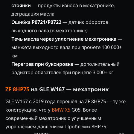
стоянки
— продукты износа в мехатронике,
деградация масла
Ошибка P0721/P0722
— датчик оборотов
выходного вала (в мехатронике)
Течь масла через уплотнение мехатроника
—
манжета выходного вала при пробеге 100 000+
км
Перегрев при буксировке
— дополнительный
радиатор обязателен при прицепе 3 000+ кг
ZF 8HP75
на GLE W167 — мехатроник
GLE W167 с 2019 года перешёл на ZF 8HP75 — ту же
конструкцию, что у
BMW X5
G05. Более
современный мехатроник с улучшенным
управлением давлением. Проблемы 8HP75