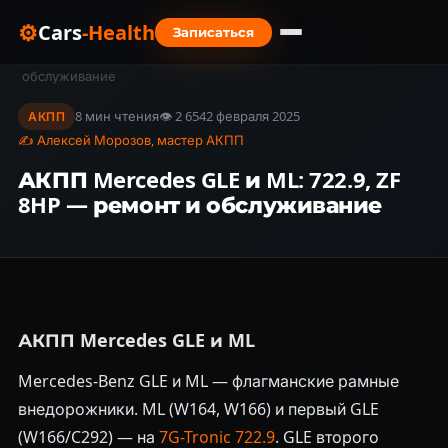
⚙
Cars
-Health
Записаться
Главная
›
Блог
›
АКПП Mercedes GLE и ML: 722.9, ZF 8HP — ремонт и
обслуживание
8 мин чтения
👁 2 654
2 февраля 2025
АКПП
✍ Алексей Морозов, мастер АКПП
АКПП Mercedes GLE и ML: 722.9, ZF
8HP — ремонт и обслуживание
АКПП Mercedes GLE и ML
Mercedes-Benz GLE и ML — флагманские рамные
внедорожники. ML (W164, W166) и первый GLE
(W166/C292) — на
7G-Tronic
722.9
. GLE второго