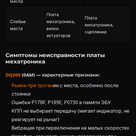
масла
Плата
Плата
Слабые
мехатроника,
мехатроника,
места
вилки
сцепление
актуаторов
Симптомы неисправности платы
мехатроника
DQ200
(0AM) — характерные признаки:
Рывки при троган
ии с места, особенно после
стоянки
Ошибки P17BF, P189E, P0730 в памяти ЭБУ
КПП не выбирает передачу (мигает индикатор, не
реагирует на рычаг)
Вибрация при переключении на малых скоростях