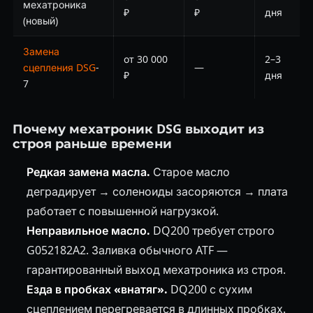
мехатроника
₽
₽
дня
(новый)
Замена
от 30 000
2–3
сцепления DSG
-
—
₽
дня
7
Почему мехатроник DSG выходит из
строя раньше времени
Редкая замена масла.
Старое масло
деградирует → соленоиды засоряются → плата
работает с повышенной нагрузкой.
Неправильное масло.
DQ200 требует строго
G052182A2. Заливка обычного ATF —
гарантированный выход мехатроника из строя.
Езда в пробках «внатяг».
DQ200 с сухим
сцеплением перегревается в длинных пробках.