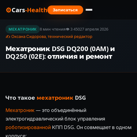
⚙
Cars
-Health
Записаться
Главная
›
Блог
›
Мехатроник DSG DQ200 (0AM) и DQ250 (02E): отличия и ремонт
8 мин чтения
👁 3 450
27 апреля 2026
МЕХАТРОНИК
✍ Оксана Сидорова, технический редактор
Мехатроник DSG DQ200 (0AM) и
DQ250 (02E): отличия и ремонт
Что такое
мехатроник
DSG
Мехатроник
— это объединённый
электрогидравлический блок управления
роботизированной
КПП DSG. Он совмещает в одном
корпусе: