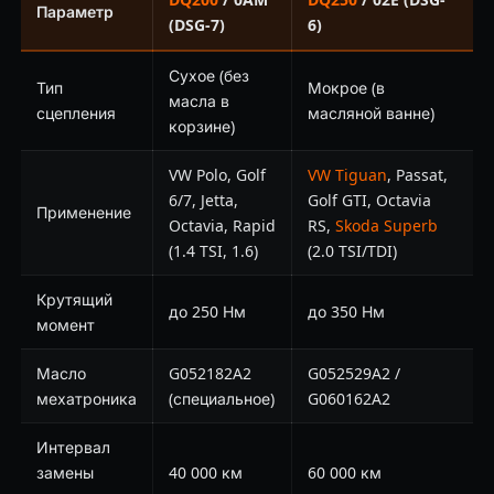
Параметр
(DSG-7)
6)
Сухое (без
Тип
Мокрое (в
масла в
сцепления
масляной ванне)
корзине)
VW Polo, Golf
VW Tiguan
, Passat,
6/7, Jetta,
Golf GTI, Octavia
Применение
Octavia, Rapid
RS,
Skoda Superb
(1.4 TSI, 1.6)
(2.0 TSI/TDI)
Крутящий
до 250 Нм
до 350 Нм
момент
Масло
G052182A2
G052529A2 /
мехатроника
(специальное)
G060162A2
Интервал
замены
40 000 км
60 000 км