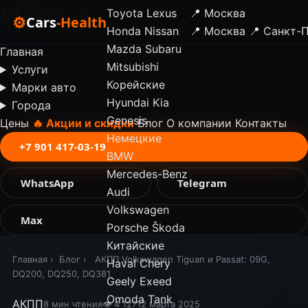
⚙
Cars
-Health
Toyota
Lexus
📍 Москва
⚙
Cars
-Health
Honda
Nissan
📍 Москва
📍 Санкт-
✕
Mazda
Subaru
Главная
Mitsubishi
Услуги
Корейские
Марки авто
Hyundai
Kia
Города
Genesis
Цены
🔥 Акции и скидки
Блог
О компании
Контакты
Немецкие
+7 901 417-03-19
BMW
Mercedes-Benz
WhatsApp
Telegram
Audi
Volkswagen
Max
Porsche
Škoda
Китайские
Главная
›
Блог
›
АКПП Volkswagen Tiguan и Passat: 09G,
Haval
Chery
DQ200, DQ250, DQ381
Geely
Exeed
Omoda
Tank
АКПП
8 мин чтения
👁 4 127
12 марта 2025