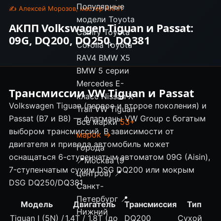
Популярные
✍ Алексей Морозов, мастер АКПП
модели
Toyota
АКПП Volkswagen Tiguan и Passat:
Camry
Toyota
09G, DQ200, DQ250, DQ381
Corolla
Toyota
RAV4
BMW X5
BMW 5 серии
Mercedes E-
Трансмиссии
VW Tiguan
и Passat
класс
Nissan X-
Volkswagen Tiguan
(первое и второе поколения) и
Trail
VW Tiguan
Passat (B7 и B8) — флагманы VW Group с богатым
Все марки
53+
выбором трансмиссий. В зависимости от
марок →
двигателя и привода автомобиль может
Города
оснащаться 6-ступенчатым автоматом
09G
(Aisin),
📍
Москва (9
7-ступенчатым сухим DSG
DQ200
или мокрым
центров)
📍
DSG
DQ250
/
DQ381
.
Санкт-
Петербург
📍
Модель
Двигатель
Трансмиссия
Тип
Нижний
Tiguan I (5N) /
1.4T / 1.8T (до
DQ200
Сухой