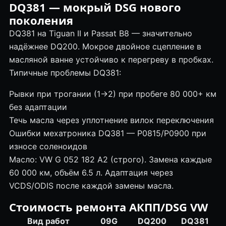
DQ381 — мокрый DSG нового
поколения
DQ381 на Tiguan II и Passat B8 — значительно
надёжнее DQ200. Мокрое двойное сцепление в
масляной ванне устойчиво к перегреву в пробках.
Типичные проблемы DQ381:
Рывки при троган
ии (1→2) при пробеге 80 000+ км
без
адаптации
Течь масла через уплотнение вилок переключения
Ошибки
мехатроника
DQ381 — P0815/P0900 при
износе соленоидов
Масло: VW G 052 182 A2 (строго). Замена каждые
60 000 км, объём 6.5 л. Адаптация через
VCDS/ODIS после каждой замены масла.
Стоимость
ремонта АКПП
/DSG VW
Вид работ
09G
DQ200
DQ381