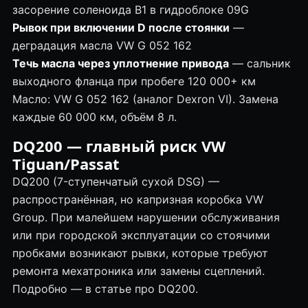
засорение соленоида B1 в
гидроблоке
09G
Рывок при включении D после стоянки
—
деградация масла VW G 052 162
Течь масла через уплотнение привода
— сальник
выходного фланца при пробеге 120 000+ км
Масло: VW G 052 162 (аналог Dexron VI). Замена
каждые 60 000 км, объём 8 л.
DQ200
— главный риск VW
Tiguan/Passat
DQ200 (7-ступенчатый сухой DSG) —
распространённая, но капризная коробка VW
Group. При малейшем нарушении обслуживания
или при городской эксплуатации со стоячими
пробками возникают рывки, которые требуют
ремонта
мехатроника
или замены сцеплений.
Подробно — в
статье про DQ200
.