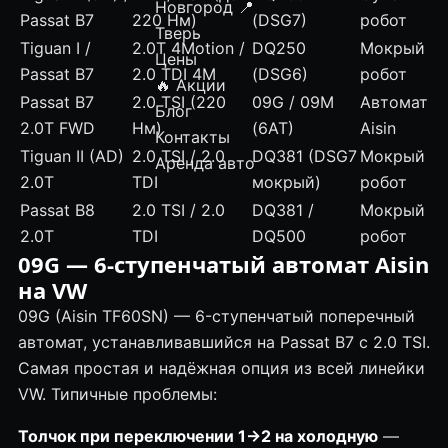
Новгород
📍
Passat B7
220 Нм)
(DSG7)
робот
Тверь
Tiguan I /
2.0T 4Motion /
DQ250
Мокрый
Цены
Passat B7
2.0 TDI 4M
(DSG6)
робот
🔥 Акции
Passat B7
2.0 TSI (220
09G
/
09M
Автомат
Блог
2.0T FWD
Нм)
(6AT)
Aisin
Контакты
Tiguan II (AD)
2.0 TSI / 2.0
DQ381 (DSG7
Мокрый
Аренда авто
2.0T
TDI
мокрый)
робот
Passat B8
2.0 TSI / 2.0
DQ381 /
Мокрый
2.0T
TDI
DQ500
робот
09G
— 6-ступенчатый автомат Aisin
на VW
09G (Aisin TF60SN) — 6-ступенчатый поперечный
автомат, устанавливавшийся на Passat B7 с 2.0 TSI.
Самая простая и надёжная опция из всей линейки
VW. Типичные проблемы:
Толчок при переключении 1→2 на
холодную
—