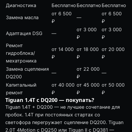
Диагностика
Бесплатно
Бесплатно
Бесплатно
от 6 500
от 6 500
Замена масла
—
₽
₽
от 3 000
от 3 000
Адаптация DSG
—
₽
₽
Ремонт
от 14 000
от 18 000
от 20 000
гидроблока
/
₽
₽
₽
мехатроника
Замена сцепления
от 22 000
—
—
DQ200
₽
Капитальный
от 40 000
от 45 000
от 50 000
ремонт
₽
₽
₽
Tiguan 1.4T с DQ200 — покупать?
Tiguan 1.4T + DQ200 — не лучшее сочетание для
пробок. 1.4T при постоянных стартах со
светофора перегружает сцепление DQ200. Tiguan
2.0T 4Motion с DQ250 или Tiguan II с DQ381 —