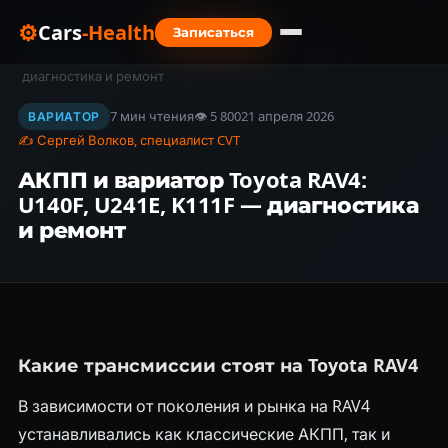
⚙
Cars
-Health
Записаться
Главная
›
Блог
›
АКПП и вариатор Toyota RAV4: U140F, U241E, K111F —
диагностика и ремонт
7 мин чтения
👁 5 800
21 апреля 2026
ВАРИАТОР
✍ Сергей Волков, специалист CVT
АКПП и вариатор Toyota RAV4:
U140F, U241E, K111F — диагностика
и ремонт
Какие трансмиссии стоят на Toyota RAV4
В зависимости от поколения и рынка на RAV4
устанавливались как классические АКПП, так и