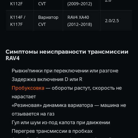
K112F
CVT
(2009–2012)
K114F /
Вариатор
RAV4 XA40
2.0/2.5
K117F
CVT
(2012–2018)
Симптомы неисправности трансмиссии
RAV4
Рывки/пинки при переключении или разгоне
Задержка включения D или R
Пробуксовка
— обороты растут, скорость не
нарастает
«Резиновая» динамика вариатора — машина не
отзывается на газ
Гул или шум из-под капота при движении
Перегрев трансмиссии в пробках