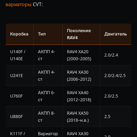
вариаторы
CVT:
Поколение
Коробка
Тип
Двигатель
RAV4
U140F /
АКПП 4-
RAV4 XA20
2.0/2.4
U140E
ст
(2000–2005)
АКПП 4-
RAV4 XA30
U241E
2.0/2.4/2.5
ст
(2006–2012)
АКПП 6-
RAV4 XA40
U760F
2.0/2.5
ст
(2012–2018)
АКПП 8-
RAV4 XA50
U880F
2.5
ст
(2018–н.в.)
K111F /
Вариатор
RAV4 XA30
2.0