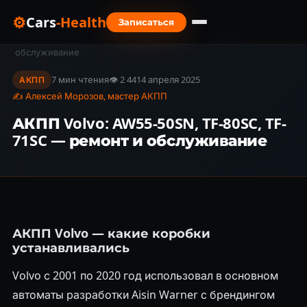
⚙
Cars
-Health
Записаться
Главная
›
Блог
›
АКПП Volvo: AW55-50SN, TF-80SC, TF-71SC — ремонт и
обслуживание
7 мин чтения
👁 2 441
4 апреля 2025
АКПП
✍ Алексей Морозов, мастер АКПП
АКПП Volvo: AW55-50SN, TF-80SC, TF-
71SC — ремонт и обслуживание
АКПП Volvo — какие коробки
устанавливались
Volvo с 2001 по 2020 год использовал в основном
автоматы разработки Aisin Warner с брендингом