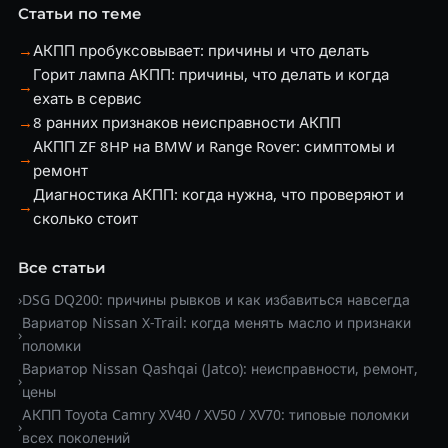
Статьи по теме
→
АКПП пробуксовывает: причины и что делать
Горит лампа АКПП: причины, что делать и когда
→
ехать в сервис
→
8 ранних признаков неисправности АКПП
АКПП ZF 8HP на BMW и Range Rover: симптомы и
→
ремонт
Диагностика АКПП: когда нужна, что проверяют и
→
сколько стоит
Все статьи
›
DSG DQ200: причины рывков и как избавиться навсегда
Вариатор Nissan X-Trail: когда менять масло и признаки
›
поломки
Вариатор Nissan Qashqai (Jatco): неисправности, ремонт,
›
цены
АКПП Toyota Camry XV40 / XV50 / XV70: типовые поломки
›
всех поколений