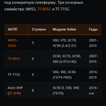
под конкретную платформу. Три основных
семейства: AW55,
TF-80SC
и TF-71SC.
АКПП
Ступени
Модели Volvo
Годы
AW55-
S60, V70, XC70,
2001–
5
50SN
XC90 (2.4/2.5T)
2010
XC60, XC70, XC90,
2007–
TF-80SC
6
S80 (2.0T/2.4D)
2016
S60, V60, XC60
2014–
TF-71SC
6
(T3/T4 FWD)
2019
Aisin 8HP
XC90 II, S90, V90
2016–
8
(
ZF 8HP
)
(T5/T6)
н.в.