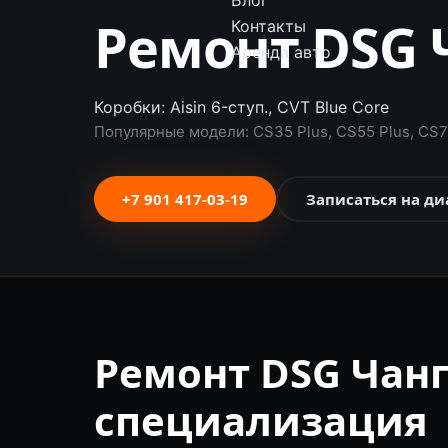
Блог
Ремонт DSG 
Контакты
Аренда авто
Коробки: Aisin 6-ступ., CVT Blue Core
Популярные модели: CS35 Plus, CS55 Plus, CS75
+7 901 417-03-19
Записаться на ди
Ремонт DSG Чан
специализация