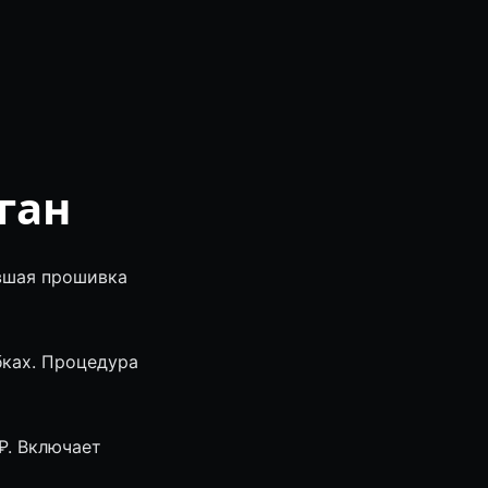
ган
евшая прошивка
бках. Процедура
₽. Включает