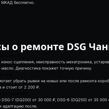
о МКАД бесплатно.
ы о ремонте DSG Чан
) дёргается?
 износ сцепления, неисправность мехатроника, устар
 масло. Диагностика покажет точную причину.
ция DSG?
могает убрать рывки на новых или после ремонта коро
 и стоит от 2 200 ₽.
а сцепления DSG?
 DSG-7 (DQ200) от 30 000 ₽, DSG-6 (DQ250) от 35 000 
 и адаптацию после.