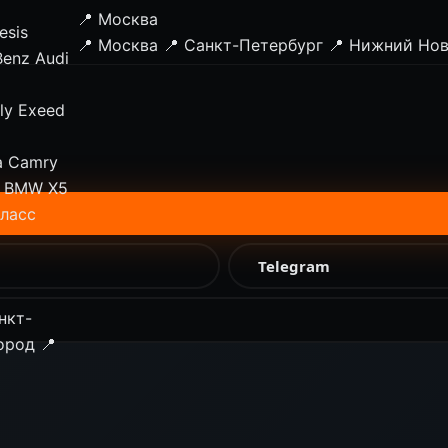
📍 Москва
esis
📍 Москва
📍 Санкт-Петербург
📍 Нижний Но
Benz
Audi
ly
Exeed
a Camry
BMW X5
класс
Telegram
нкт-
ород
📍