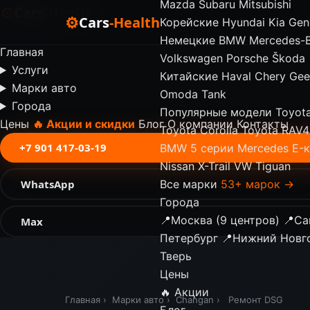
Mazda
Subaru
Mitsubishi
⚙
Cars
-Health
⚙
Cars
-Health
Корейские
Hyundai
Kia
Gen
✕
Немецкие
BMW
Mercedes-
Главная
Volkswagen
Porsche
Škoda
Услуги
Китайские
Haval
Chery
Gee
Марки авто
Omoda
Tank
Города
Популярные модели
Toyot
Цены
🔥 Акции и скидки
Блог
О компании
Контакты
Toyota Corolla
Toyota RAV4
+7 901 417-03-19
BMW 5 серии
Mercedes E-
Nissan X-Trail
VW Tiguan
WhatsApp
Все марки
53+ марок →
Города
📍
Москва (9 центров)
📍
Са
Max
Петербург
📍
Нижний Новг
Тверь
Цены
🔥 Акции
Главная
›
Марки авто
›
Changan
›
Ремонт DSG