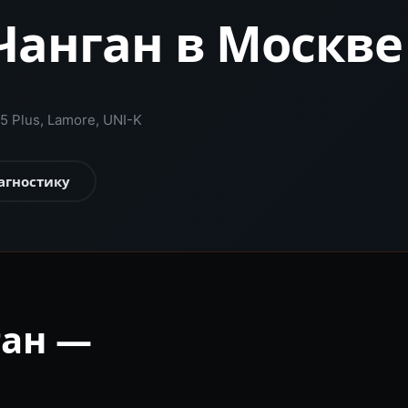
Чанган в Москве
 Plus, Lamore, UNI-K
агностику
ган —