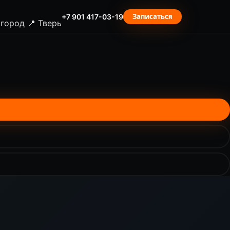
Записаться
+7 901 417-03-19
вгород
📍 Тверь