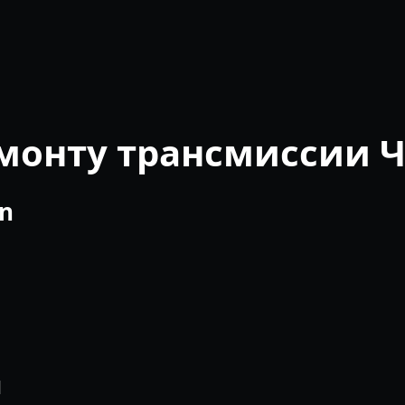
емонту трансмиссии 
n
н