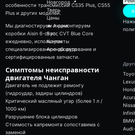
Новгород
📍
особенности трансмиссий CS35 Plus, CS55
Тверь
З
Plus и других моделей.
Цены
Нажи
Мы диагностируем и ремонтируем
🔥 Акции
поли
коробки Aisin 6-ступ., CVT Blue Core
Блог
ежедневно, используем
Контакты
специализированное оборудование и
Аренда авто
сертифицированные запчасти.
Друг
Симптомы неисправности
Toyo
двигателя Чанган
Lexu
Двигатель не подлежит ремонту
Hond
(гидроудар, задиры цилиндров)
Acur
Критический масляный угар (более 1 л /
Niss
1000 км)
Infini
Разрушение блока цилиндров
BMW
Стоимость капремонта сопоставима с
Audi
заменой