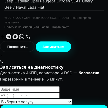
Jeep
Cadillac
Opel
Peugeot
Citroën
SEAT
Chery
Geely
Haval
Lada
Fiat
© 2014–2026 Cars-Health (ООО «ВСЕ ПРО АКПП»). Все права
защищены.
Политика конфиденциальности
·
Карта сайта
Позвонить
Записаться
✕
📞
Записаться на диагностику
Диагностика АКПП, вариатора и DSG —
бесплатно
.
Перезвоним в течение 15 минут.