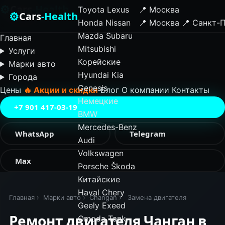
⚙
Cars
-Health
Toyota
Lexus
📍 Москва
⚙
Cars
-Health
Honda
Nissan
📍 Москва
📍 Санкт-
✕
Mazda
Subaru
Главная
Mitsubishi
Услуги
Корейские
Марки авто
Hyundai
Kia
Города
Genesis
Цены
🔥 Акции и скидки
Блог
О компании
Контакты
Немецкие
+7 901 417-03-19
BMW
Mercedes-Benz
WhatsApp
Telegram
Audi
Volkswagen
Max
Porsche
Škoda
Китайские
Haval
Chery
Главная
›
Марки авто
›
Changan
›
Замена двигателя
Geely
Exeed
Ремонт двигателя Чанган в
Omoda
Tank