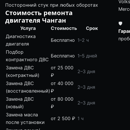
Volk
Посторонний стук при любых оборотах
Merc
Стоимость ремонта
двигателя Чанган
🛡
Услуга
Стоимость
Срок
Гара
Диагностика
проб
Бесплатно
1–2 ч
двигателя
Подбор
Бесплатно
1–5 дней
контрактного ДВС
Замена ДВС
от 25 000
2–3 дня
(контрактный)
₽
Замена ДВС
от 40 000
2–3 дня
(восстановленный)
₽
Замена ДВС
от 80 000
2–3 дня
(новый)
₽
Замена масла
от 2 500 ₽
1 ч
после установки