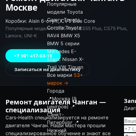
Популярные
Москве
модели
Toyota
Camry
Toyota
Коробки: Aisin 6-ступ., CVT Blue Core
Corolla
Toyota
Популярные модели: CS35 Plus, CS55 Plus, CS75 Plus,
RAV4
BMW X5
Lamore, UNI-K
BMW 5 серии
Mercedes E-
+7 901 417-03-19
класс
Nissan X-
Trail
VW Tiguan
Записаться на диагностику
Все марки
53+
марок →
Города
📍
Москва (9
Ремонт двигателя Чанган —
Зап
центров)
📍
специализация
Диаг
Санкт-
Cars-Health специализируется на ремонте
Петербург
📍
двигателя Чанган. Наши мастера прошли
Нижний
специализированное обучение и знают все