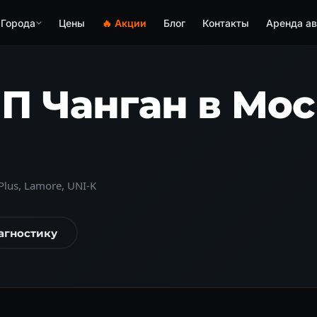
Города
Цены
🔥 Акции
Блог
Контакты
Аренда ав
П Чанган в Мос
Plus, Lamore, UNI-K
агностику