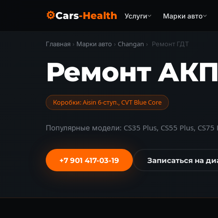
⚙
Cars
-Health
Услуги
Марки авто
Главная
›
Марки авто
›
Changan
›
Ремонт ГДТ
Ремонт АКП
Коробки: Aisin 6-ступ., CVT Blue Core
Популярные модели: CS35 Plus, CS55 Plus, CS75 
+7 901 417-03-19
Записаться на ди