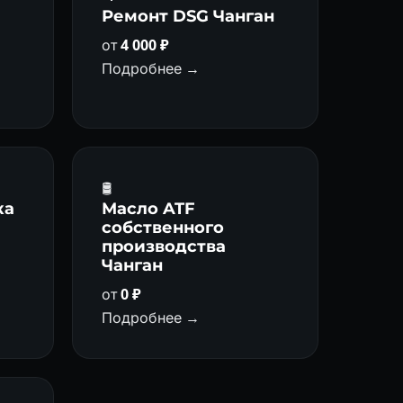
а
Ремонт DSG Чанган
от
4 000 ₽
Подробнее →
🛢
ка
Масло ATF
собственного
производства
Чанган
от
0 ₽
Подробнее →