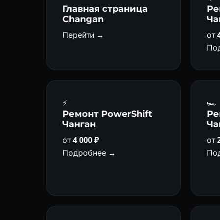
Главная страница
Ре
Changan
Ча
Перейти →
от
По
⚡
🏎
Ремонт PowerShift
Ре
Чанган
Ча
от
4 000 ₽
от
Подробнее →
По