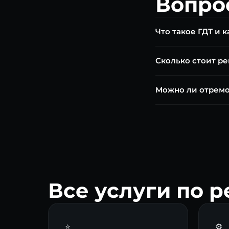
Вопро
Что такое ГДТ и к
Гидротрансформатор
Сколько стоит ре
вибрация, толчки пр
точную причину.
Ремонт блокировки Г
Можно ли отремо
000 ₽. Диагностика 
В большинстве случ
оправдана только п
Все услуги по 
⭐
⚙️