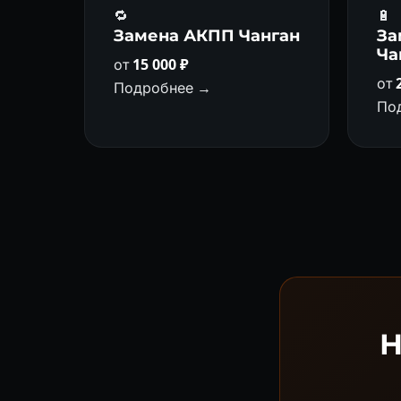
🔁
🔋
Замена АКПП Чанган
За
Ча
от
15 000 ₽
от
Подробнее →
По
Н