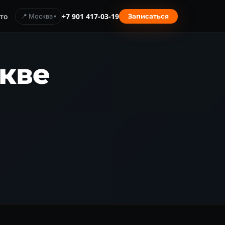
то
📍 Москва
+7 901 417-03-19
Записаться
кве