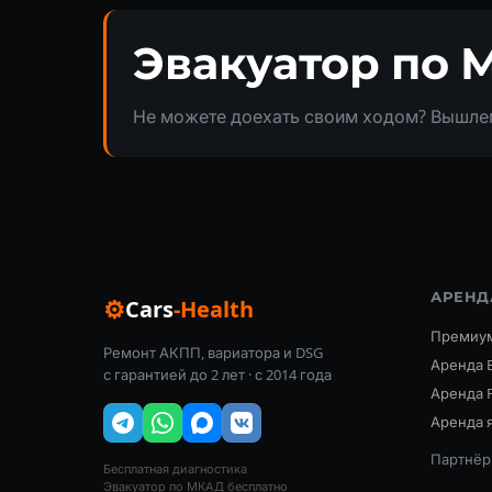
Эвакуатор по 
Не можете доехать своим ходом? Вышлем
АРЕНД
⚙
Cars
-Health
Премиум
Ремонт АКПП, вариатора и DSG
Аренда 
с гарантией до 2 лет · с 2014 года
Аренда 
Аренда я
Партнёр:
Бесплатная диагностика
Эвакуатор по МКАД бесплатно