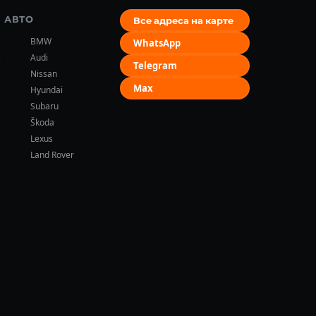
 АВТО
Все адреса на карте
BMW
WhatsApp
s
Audi
Telegram
Nissan
Max
Hyundai
Subaru
Škoda
Lexus
Land Rover