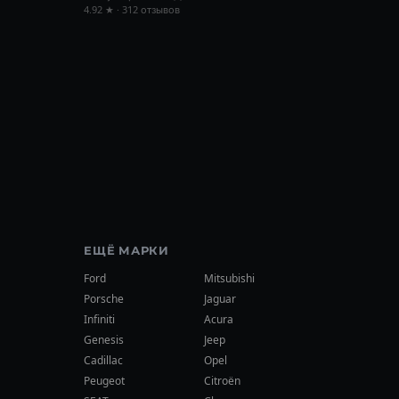
4.92 ★ · 312 отзывов
ЕЩЁ МАРКИ
Ford
Mitsubishi
Porsche
Jaguar
Infiniti
Acura
Genesis
Jeep
Cadillac
Opel
Peugeot
Citroën