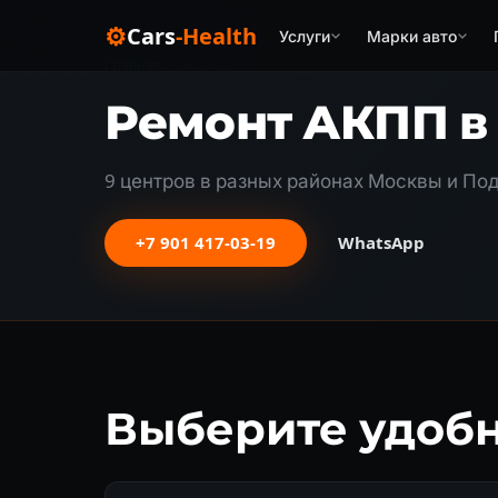
⚙
Cars
-Health
Услуги
Марки авто
Главная
›
Москва
Ремонт АКПП в
9 центров в разных районах Москвы и Под
+7 901 417-03-19
WhatsApp
Выберите удобн