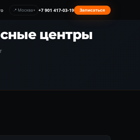
то
📍 Москва
+7 901 417-03-19
Записаться
исные центры
т