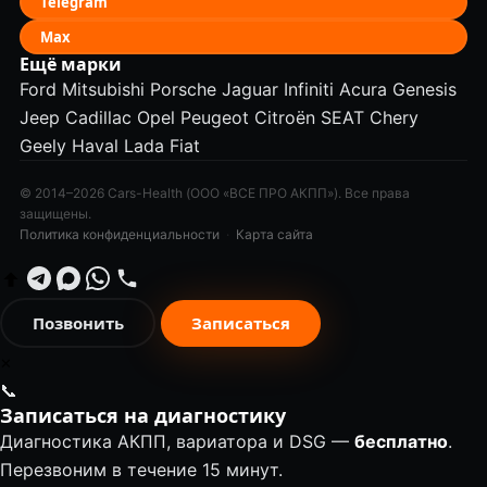
Telegram
Max
Ещё марки
Ford
Mitsubishi
Porsche
Jaguar
Infiniti
Acura
Genesis
Jeep
Cadillac
Opel
Peugeot
Citroën
SEAT
Chery
Geely
Haval
Lada
Fiat
© 2014–2026 Cars-Health (ООО «ВСЕ ПРО АКПП»). Все права
защищены.
Политика конфиденциальности
·
Карта сайта
Позвонить
Записаться
✕
📞
Записаться на диагностику
Диагностика АКПП, вариатора и DSG —
бесплатно
.
Перезвоним в течение 15 минут.