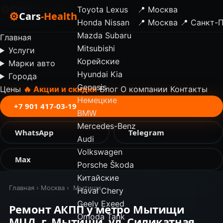
⚙
Cars
-Health
Toyota
Lexus
📍 Москва
⚙
Cars
-Health
Honda
Nissan
📍 Москва
📍 Санкт-
✕
Mazda
Subaru
Главная
Mitsubishi
Услуги
Корейские
Марки авто
Hyundai
Kia
Города
Genesis
Цены
🔥 Акции и скидки
Блог
О компании
Контакты
Немецкие
+7 901 417-03-19
BMW
Mercedes-Benz
WhatsApp
Telegram
Audi
Volkswagen
Max
Porsche
Škoda
Китайские
Главная
›
Москва
›
Мытищи
Haval
Chery
Geely
Exeed
Ремонт АКПП у метро Мытищи
Omoda
Tank
МЦД, г. Мытищи, ул. Силикатная,