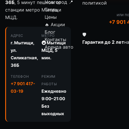
Новгород
📍
36Б
, 5 минут пешком от
политикой
Тверь
станции метро Мытищи
или п
Цены
МЦД.
+7 901 
🔥 Акции
Блог
🛡
АДРЕС
МЕТРО
Контакты
Гарантия до 2 лет
н
г. Мытищи,
🚇 Мытищи
Аренда авто
ул.
МЦД, 5
Силикатная,
мин.
36Б
ТЕЛЕФОН
РЕЖИМ
+7 901 417-
РАБОТЫ
03-19
Ежедневно
9:00–21:00
Без
выходных