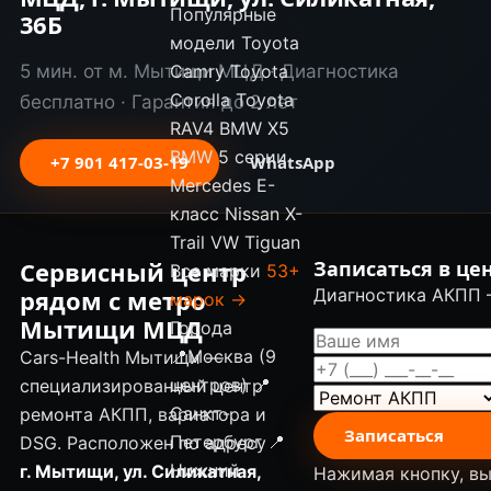
Популярные
36Б
модели
Toyota
5 мин. от м. Мытищи МЦД · Диагностика
Camry
Toyota
Corolla
Toyota
бесплатно · Гарантия до 2 лет
RAV4
BMW X5
BMW 5 серии
+7 901 417-03-19
WhatsApp
Mercedes E-
класс
Nissan X-
Trail
VW Tiguan
Сервисный центр
Записаться в ц
Все марки
53+
рядом с метро
Диагностика АКПП 
марок →
Мытищи МЦД
Города
📍
Москва (9
Cars-Health Мытищи —
центров)
📍
специализированный центр
Санкт-
ремонта АКПП, вариатора и
Записаться
Петербург
📍
DSG. Расположен по адресу
Нижний
г. Мытищи, ул. Силикатная,
Нажимая кнопку, вы