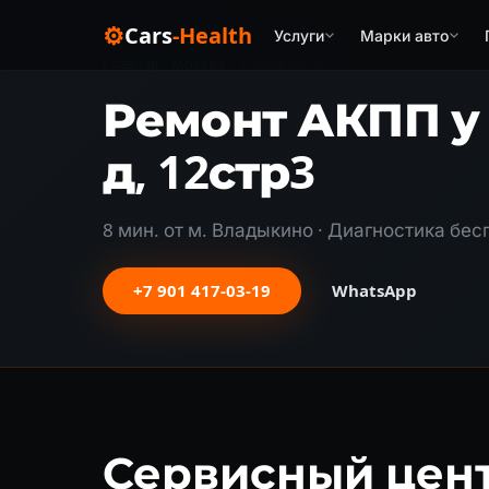
⚙
Cars
-Health
Услуги
Марки авто
Главная
›
Москва
›
Ильменский
Ремонт АКПП у
д, 12стр3
8 мин. от м. Владыкино · Диагностика бесп
+7 901 417-03-19
WhatsApp
Сервисный цент