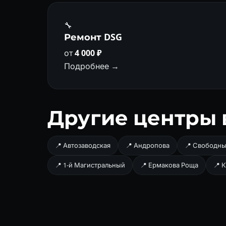
🔧
Ремонт DSG
от
4 000 ₽
Подробнее →
Другие центры 
📍 Автозаводская
📍 Андропова
📍 Свободны
📍 1-й Магистральный
📍 Ермакова Роща
📍 