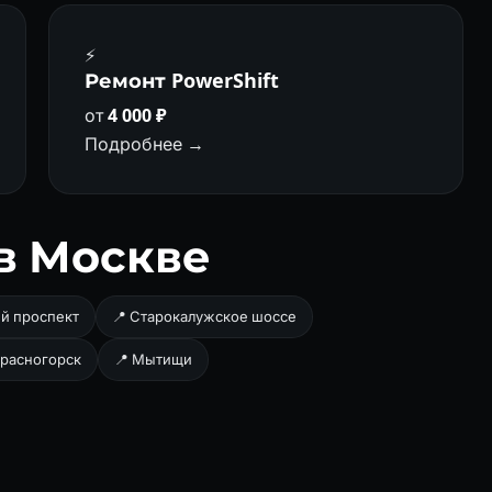
⚡
Ремонт PowerShift
от
4 000 ₽
Подробнее →
в Москве
й проспект
📍 Старокалужское шоссе
Красногорск
📍 Мытищи