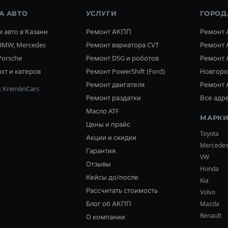
А АВТО
УСЛУГИ
ГОРОД
 авто в Казани
Ремонт АКПП
Ремонт 
BMW, Mercedes
Ремонт вариатора CVT
Ремонт 
Porsche
Ремонт DSG и роботов
Ремонт 
хт и катеров
Ремонт PowerShift (Ford)
Новгор
Ремонт двигателя
Ремонт 
 KremlinCars
Ремонт раздатки
Все адр
Масло ATF
МАРКИ
Цены и прайс
Toyota
Акции и скидки
Mercede
Гарантия
VW
Отзывы
Honda
Кейсы до/после
Kia
Рассчитать стоимость
Volvo
Блог об АКПП
Mazda
Renault
О компании