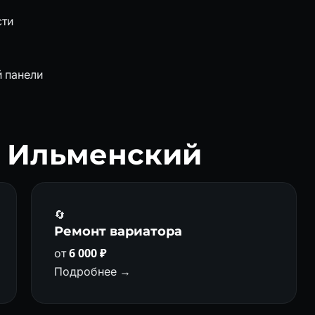
сти
 панели
е Ильменский
🔄
Ремонт вариатора
от
6 000 ₽
Подробнее →