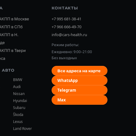
А
КОНТАКТЫ
АКПП в Москве
+7 995 681-38-41
АКПП в СПб
+7 966 666-49-70
АКПП в Н.
info@cars-health.ru
оде
Режим работы:
АКПП в Твери
Ежедневно: 9:00–21:00
Без выходных
еса
 АВТО
Все адреса на карте
BMW
WhatsApp
s
Audi
Telegram
Nissan
Max
Hyundai
Subaru
Škoda
Lexus
Land Rover