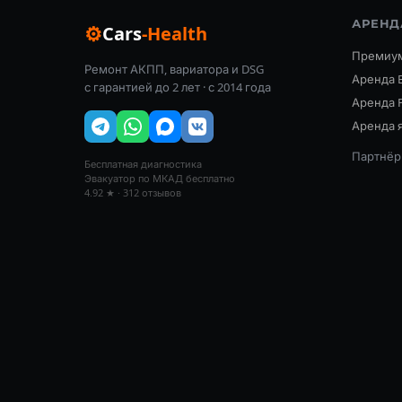
АРЕНД
⚙
Cars
-Health
Премиум
Ремонт АКПП, вариатора и DSG
Аренда 
с гарантией до 2 лет · с 2014 года
Аренда 
Аренда я
Партнёр:
Бесплатная диагностика
Эвакуатор по МКАД бесплатно
4.92 ★ · 312 отзывов