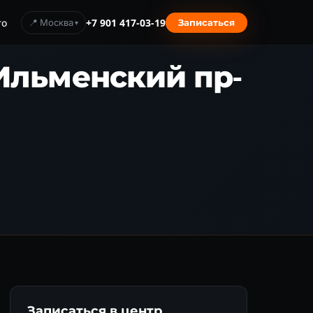
то
📍 Москва
+7 901 417-03-19
Записаться
Ильменский пр-
Записаться в центр